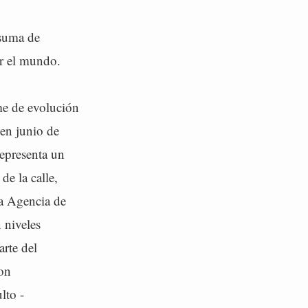
 suma de
ar el mundo.
me de evolución
 en junio de
representa un
de la calle,
la Agencia de
 niveles
rte del
on
lto -