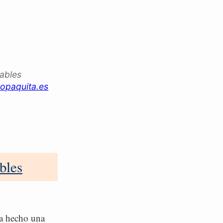
iables
opaquita.es
bles
ha hecho una