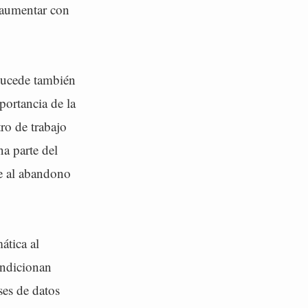
o aumentar con
 sucede también
portancia de la
ro de trabajo
na parte del
te al abandono
ática al
condicionan
ses de datos