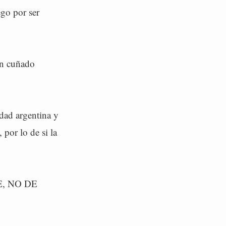
ego por ser
un cuñado
idad argentina y
por lo de si la
RE, NO DE