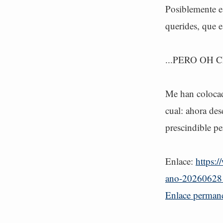
Posiblemente e
querides, que 
...PERO OH CI
Me han colocad
cual: ahora des
prescindible p
Enlace:
https:/
ano-20260628
Enlace perman