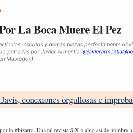
Por La Boca Muere El Pez
artículos, escritos y demás piezas perfectamente obv
perpetradas por Javier Armentia (
@javierarmentia@ne
en Mastodon)
 Javis, conexiones orgullosas e improba
por lo #bizarro. Una tal revista SiX o algo así de nombre 