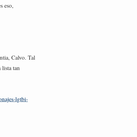
s eso,
tia, Calvo. Tal
lista tan
najes-lgtbi-