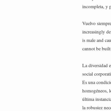
incompleta, y p
Vuelvo siempre 
increasingly d
is male and cau
cannot be built
La diversidad e
social corporat
Es una condició
homogéneos, los
última instanc
la robustez nec