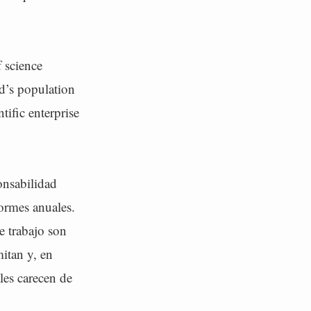
 science
d’s population
tific enterprise
onsabilidad
formes anuales.
e trabajo son
itan y, en
les carecen de