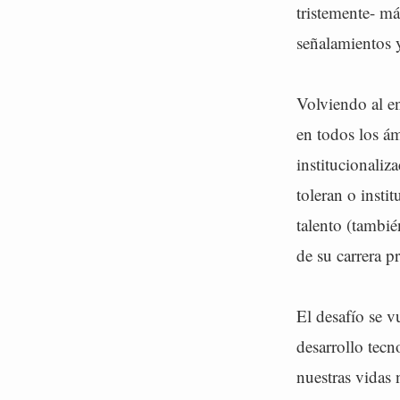
tristemente- má
señalamientos 
Volviendo al e
en todos los ám
institucionaliz
toleran o insti
talento (tambié
de su carrera p
El desafío se v
desarrollo tecn
nuestras vidas 