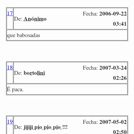
17
2006-09-22
Fecha:
Anónimo
De:
03:41
que babosadas
18
2007-03-24
Fecha:
bortolini
De:
02:26
É paca.
19
2007-05-02
Fecha:
jijiji pio pio pio !!!
De:
02:50