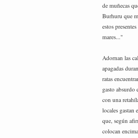
de muñecas que
Burhuru que me
estos presentes
mares..."
Adornan las ca
apagadas duran
ratas encuentr
gasto absurdo e
con una retahíl
locales gastan 
que, según afir
colocan encima