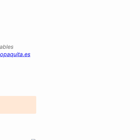
iables
opaquita.es