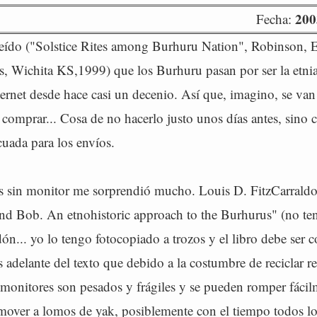
200
Fecha:
eído ("Solstice Rites among Burhuru Nation", Robinson, E
, Wichita KS,1999) que los Burhuru pasan por ser la etni
ternet desde hace casi un decenio. Así que, imagino, se va
 comprar... Cosa de no hacerlo justo unos días antes, sino 
cuada para los envíos.
s sin monitor me sorprendió mucho. Louis D. FitzCarrald
and Bob. An etnohistoric approach to the Burhurus" (no te
rdón... yo lo tengo fotocopiado a trozos y el libro debe ser
adelante del texto que debido a la costumbre de reciclar r
 monitores son pesados y frágiles y se pueden romper fáci
 mover a lomos de yak, posiblemente con el tiempo todos l