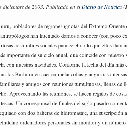
 diciembre de 2003. Publicado en el
Diario de Noticias
(M
huru, pobladores de regiones ignotas del Extremo Orient
y antropólogos han intentado darnos a conocer (con poco éx
uriosas costumbres sociales para celebrar lo que ellos llam
más importante de su ciclo anual, que coincide con nuestro s
cir, con nuestras navidades. Conforme la fecha del día más 
an los Burhuru en caer en melancolías y angustias intensa
familiares y amigos con reuniones tumultuosas, llenas de ll
ho. Aprovechando las reuniones, se hacen regalos de cosas 
tescas. Un corresponsal de finales del siglo pasado coment
equiado con dos bañeras de hidromasaje, una suscripción a
einticino ordenadores personales sin monitor y un número