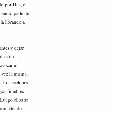
do por Hus, el
alando parte de
ía llorando a
antes y dejan
de sólo las
rovocar un
a vez la misma,
s. Los caciques
ejos fúnebres
 Luego ellos se
prometiendo