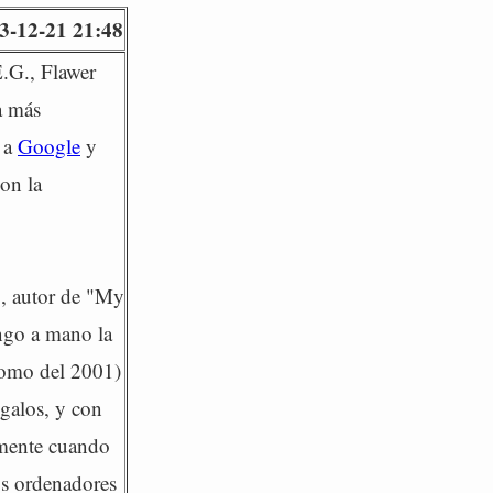
3-12-21 21:48
.G., Flawer
a más
n a
Google
y
con la
o, autor de "My
ngo a mano la
 como del 2001)
egalos, y con
lmente cuando
os ordenadores