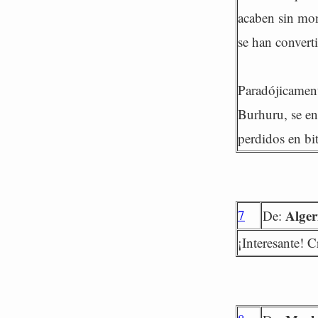
acaben sin mon
se han convert
Paradójicament
Burhuru, se en
perdidos en bi
7
Alge
De:
¡Interesante! C