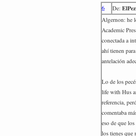
6
ElPez
De:
Algernon: he l
Academic Press
conectada a in
ahí tienen para
antelación ade
Lo de los pecé
life with Hus 
referencia, pe
comentaba más 
eso de que los
los tienes que