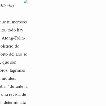
ilenio)
e que numerosos
ito, todo hay
an Atong-Tolin-
olsticio de
corto del año se
s, que son
oros, lágrimas
inútiles,
aba: "durante la
 una revista de
 indeterminado