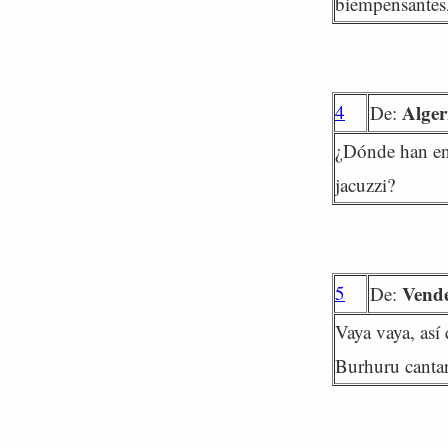
biempensantes,
4
Alge
De:
¿Dónde han en
jacuzzi?
5
Vende
De:
Vaya vaya, así 
Burhuru cantar