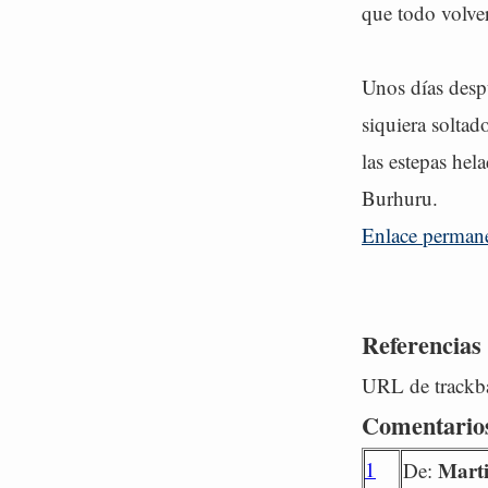
que todo volver
Unos días despu
siquiera soltad
las estepas hel
Burhuru.
Enlace perman
Referencias
URL de trackba
Comentario
1
Mart
De: