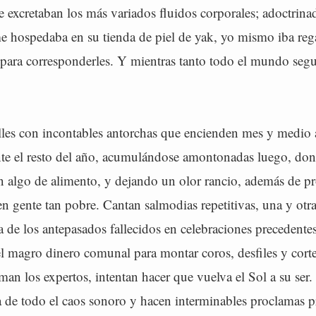
 excretaban los más variados fluidos corporales; adoctrina
 hospedaba en su tienda de piel de yak, yo mismo iba reg
 para corresponderles. Y mientras tanto todo el mundo segu
lles con incontables antorchas que encienden mes y medio 
te el resto del año, acumulándose amontonadas luego, don
an algo de alimento, y dejando un olor rancio, además de p
n gente tan pobre. Cantan salmodias repetitivas, una y otr
a de los antepasados fallecidos en celebraciones precedente
el magro dinero comunal para montar coros, desfiles y cort
man los expertos, intentan hacer que vuelva el Sol a su ser.
 de todo el caos sonoro y hacen interminables proclamas 