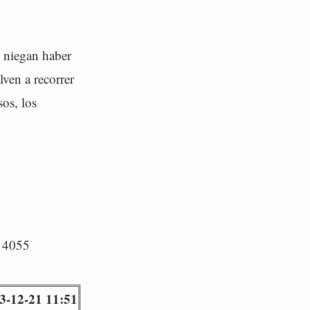
y niegan haber
lven a recorrer
sos, los
/14055
3-12-21 11:51