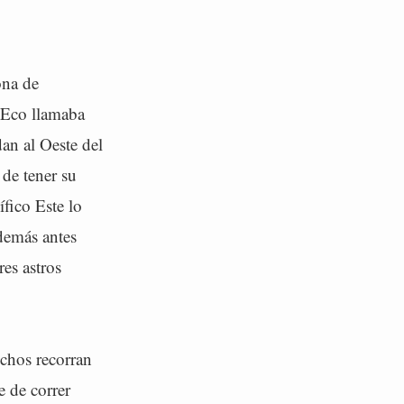
ona de
e Eco llamaba
dan al Oeste del
 de tener su
fico Este lo
además antes
es astros
uchos recorran
e de correr