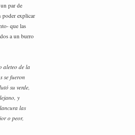
 un par de
n poder explicar
nto- que las
dos a un burro
o aleteo de la
s se fueron
utó su verde,
lejano, y
lancura las
or o peor,