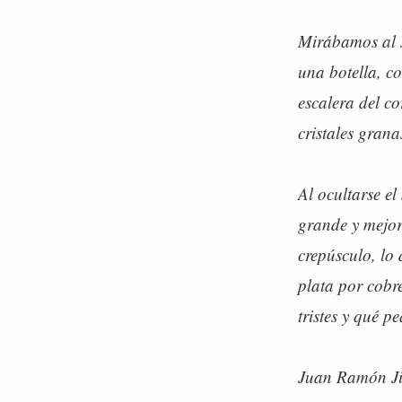
Mirábamos al so
una botella, c
escalera del co
cristales granas
Al ocultarse el
grande y mejor 
crepúsculo, lo
plata por cobr
tristes y qué p
Juan Ramón Ji