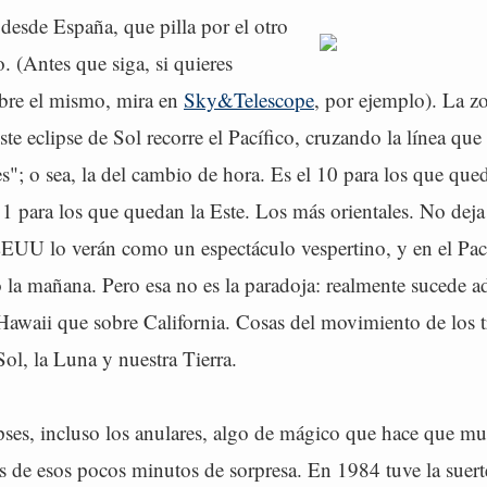
desde España, que pilla por el otro
 (Antes que siga, si quieres
bre el mismo, mira en
Sky&Telescope
, por ejemplo). La z
ste eclipse de Sol recorre el Pacífico, cruzando la línea qu
es"; o sea, la del cambio de hora. Es el 10 para los que que
 para los que quedan la Este. Los más orientales. No deja
EEUU lo verán como un espectáculo vespertino, y en el Pací
 la mañana. Pero esa no es la paradoja: realmente sucede 
awaii que sobre California. Cosas del movimiento de los tr
Sol, la Luna y nuestra Tierra.
ipses, incluso los anulares, algo de mágico que hace que m
s de esos pocos minutos de sorpresa. En 1984 tuve la suert