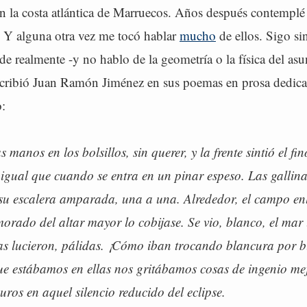
en la costa atlántica de Marruecos. Años después contemplé
s. Y alguna otra vez me tocó hablar
mucho
de ellos. Sigo si
e realmente -y no hablo de la geometría o la física del asu
scribió Juan Ramón Jiménez en sus poemas en prosa dedica
o:
 manos en los bolsillos, sin querer, y la frente sintió el fin
 igual que cuando se entra en un pinar espeso. Las gallina
su escalera amparada, una a una. Alrededor, el campo enl
 morado del altar mayor lo cobijase. Se vio, blanco, el mar 
las lucieron, pálidas. ¡Cómo iban trocando blancura por b
ue estábamos en ellas nos gritábamos cosas de ingenio mej
ros en aquel silencio reducido del eclipse.