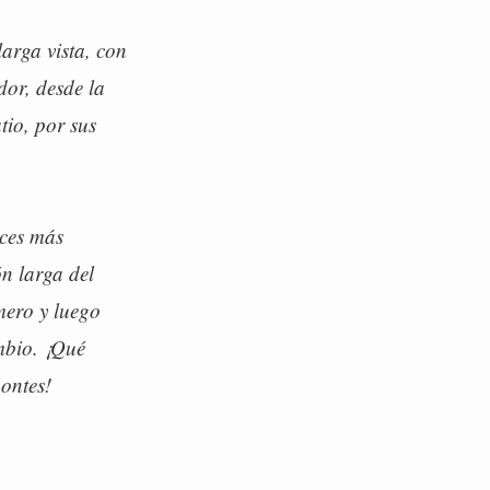
larga vista, con
dor, desde la
tio, por sus
eces más
ón larga del
mero y luego
mbio. ¡Qué
montes!