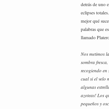
detrás de uno 
eclipses totale
mejor qué suced
palabras que e
llamado Plater
Nos metimos las
sombra fresca,
recogiendo en 
cual si el velo
algunas estrel
azoteas! Los q
pequeños y oscu