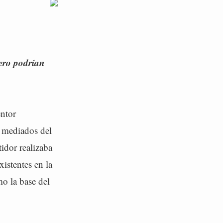
cero podrían
ntor
a mediados del
idor realizaba
istentes en la
mo la base del