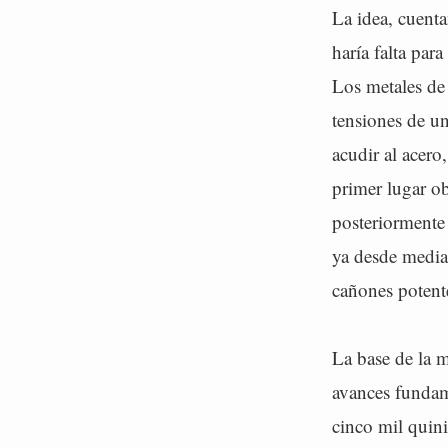
La idea, cuent
haría falta par
Los metales de 
tensiones de u
acudir al acero
primer lugar ob
posteriormente 
ya desde media
cañones potent
La base de la m
avances fundame
cinco mil quini