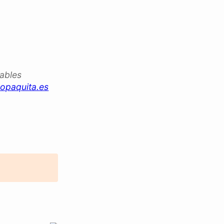
iables
opaquita.es