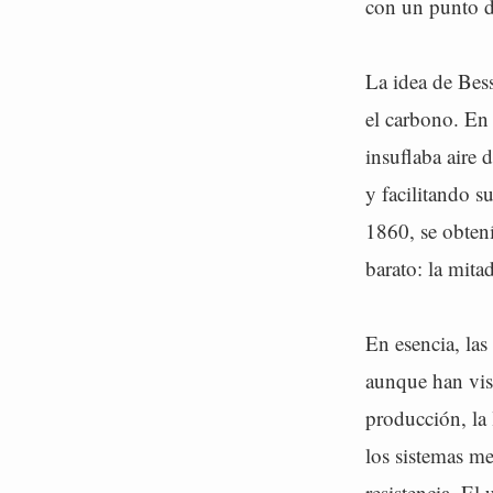
con un punto de
La idea de Bess
el carbono. En 
insuflaba aire 
y facilitando s
1860, se obten
barato: la mita
En esencia, la
aunque han vis
producción, la 
los sistemas me
resistencia. El