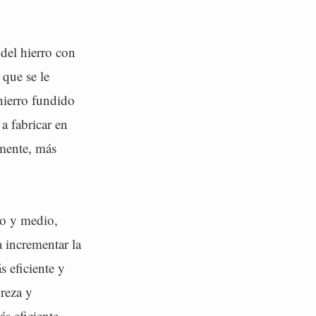
 del hierro con
 que se le
 hierro fundido
a fabricar en
emente, más
lo y medio,
 incrementar la
s eficiente y
ureza y
s eficiente.