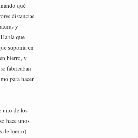
ginando qué
ores distancias.
aturas y
. Había que
rque suponía en
en hierro, y
 se fabricaban
omo para hacer
e uno de los
nzo hace unos
s de hierro)