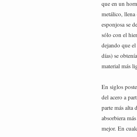
que en un horn
metálico, llena
esponjosa se de
sólo con el hie
dejando que el 
días) se obtení
material más li
En siglos poste
del acero a par
parte más alta 
absorbiera más 
mejor. En cualq