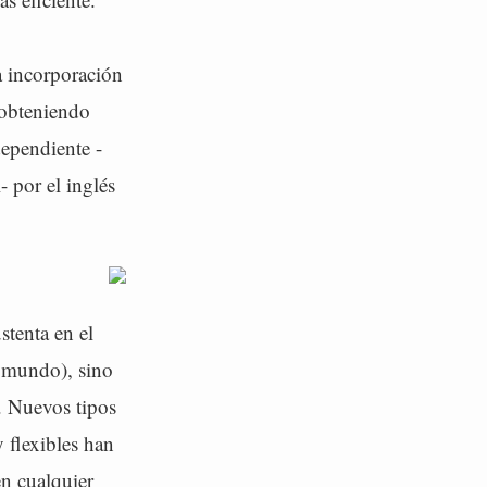
a incorporación
 obteniendo
dependiente -
 por el inglés
stenta en el
l mundo), sino
e. Nuevos tipos
y flexibles han
en cualquier