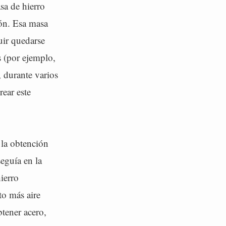
sa de hierro
bón. Esa masa
uir quedarse
s (por ejemplo,
, durante varios
rear este
 la obtención
seguía en la
hierro
to más aire
btener acero,