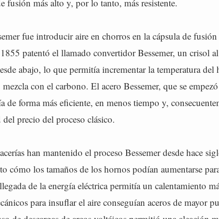
 fusión más alto y, por lo tanto, más resistente.
emer fue introducir aire en chorros en la cápsula de fusión
1855 patentó el llamado convertidor Bessemer, un crisol al
desde abajo, lo que permitía incrementar la temperatura del
u mezcla con el carbono. El acero Bessemer, que se empezó 
ía de forma más eficiente, en menos tiempo y, consecuent
d del precio del proceso clásico.
s acerías han mantenido el proceso Bessemer desde hace sig
to cómo los tamaños de los hornos podían aumentarse para
llegada de la energía eléctrica permitía un calentamiento má
cánicos para insuflar el aire conseguían aceros de mayor p
 uso de descargas de arcos voltáicos permitió una aleación má