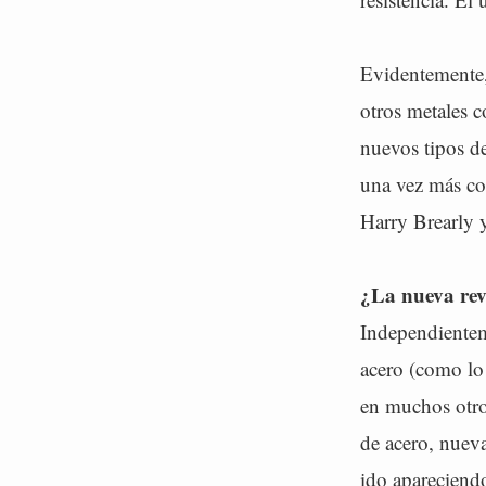
Evidentemente,
otros metales c
nuevos tipos d
una vez más co
Harry Brearly 
¿La nueva rev
Independienteme
acero (como lo 
en muchos otros
de acero, nueva
ido apareciend