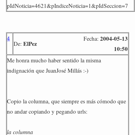
pIdNoticia=4621&pIndiceNoticia=1&pIdSeccion=7
4
2004-05-13
Fecha:
ElPez
De:
10:50
Me honra mucho haber sentido la misma
indignación que JuanJosé Millás :-)
Copio la columna, que siempre es más cómodo que
no andar copiando y pegando urls:
la columna