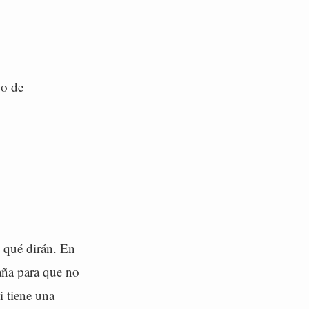
go de
l qué dirán. En
aña para que no
i tiene una