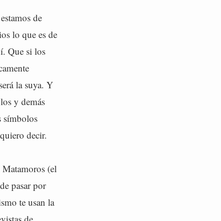
 estamos de
ios lo que es de
í. Que si los
icamente
será la suya. Y
olos y demás
s símbolos
quiero decir.
l Matamoros (el
ede pasar por
ismo te usan la
vistas de