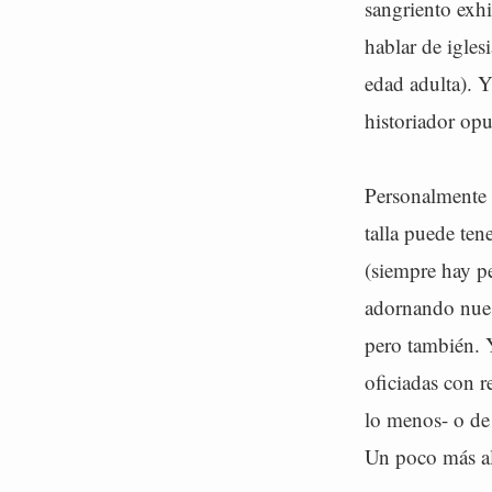
sangriento exhi
hablar de igles
edad adulta). Y
historiador opu
Personalmente m
talla puede tene
(siempre hay pe
adornando nuest
pero también. Y
oficiadas con r
lo menos- o de
Un poco más all