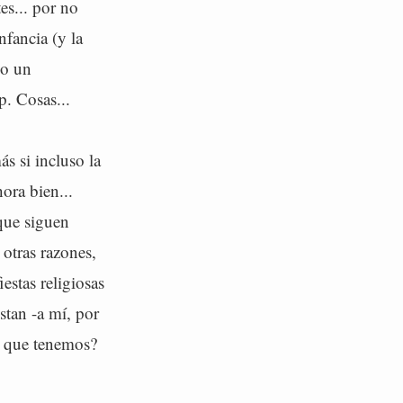
es... por no
nfancia (y la
do un
p. Cosas...
s si incluso la
hora bien...
que siguen
otras razones,
estas religiosas
stan -a mí, por
s que tenemos?