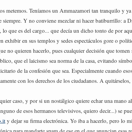
nos metemos. Teníamos un Ammazamori tan tranquilo y ya
 siempre. Y no conviene mezclar ni hacer batiburrillo: a D
, lo que es del cargo... que decía un dicho tonto de por aqu
en exhibir en sus templos y sedes espectáculos gore o polít
que no quieren hacerlo, pues cualquier decisión que tomen 
blico, que el laicismo sea norma de la casa, evitando símb
icitario de la confesión que sea. Especialmente cuando eso
amente con los derechos de los ciudadanos. A quitárselos, 
quier caso, y por si un nostálgico quiere echar una mano a
nguno de esos hermanos televisivos, quiero decir...) se pu
.it
y dejar su firma electrónica. Yo iba a hacerlo, pero lo m
rónica para mandarte spam de ese en el que anuncian esas re