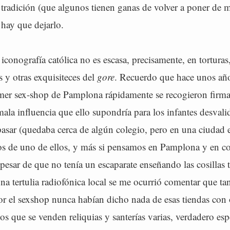
a tradición (que algunos tienen ganas de volver a poner de
 hay que dejarlo.
 iconografía católica no es escasa, precisamente, en torturas
 y otras exquisiteces del
gore
. Recuerdo que hace unos añ
imer sex-shop de Pamplona rápidamente se recogieron firma
 mala influencia que ello supondría para los infantes desval
pasar (quedaba cerca de algún colegio, pero en una ciudad e
os de uno de ellos, y más si pensamos en Pamplona y en co
a pesar de que no tenía un escaparate enseñando las cosillas t
a tertulia radiofónica local se me ocurrió comentar que ta
r el sexshop nunca habían dicho nada de esas tiendas con 
los que se venden reliquias y santerías varias, verdadero es