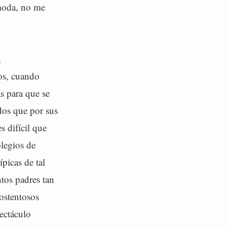
 moda, no me
,
os, cuando
s para que se
idos que por sus
s difícil que
legios de
ípicas de tal
ntos padres tan
ostentosos
pectáculo