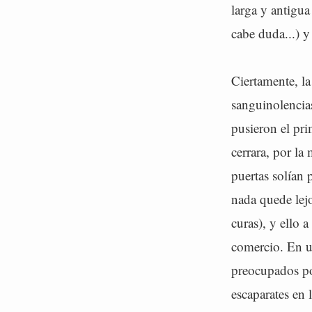
larga y antigu
cabe duda...) y
Ciertamente, la
sanguinolencias
pusieron el pr
cerrara, por la
puertas solían 
nada quede lej
curas), y ello 
comercio. En un
preocupados po
escaparates en 