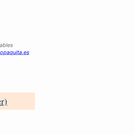
iables
opaquita.es
r)