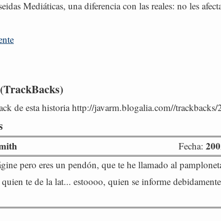
eidas Mediáticas, una diferencia con las reales: no les afect
ente
 (TrackBacks)
ck de esta historia http://javarm.blogalia.com//trackbacks
s
mith
200
Fecha:
gine pero eres un pendón, que te he llamado al pamploneta
 quien te de la lat... estoooo, quien se informe debidamente