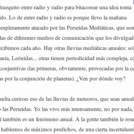
equito entre radio y radio para bitacorear una idea tonta
do. Lo de entre radio y radio es porque llevo la mañana
ompletamente atacado por las Perseidas Mediáticas, que son
das de diferentes medios de comunicación que los divulgad
cibimos cada año. Hay otras lluvias mediáticas anuales: sol
anía, Leónidas... otras tienen periodicidad más compleja, c
s conjuntivas (las primeras, obviamente, provocadas por la c
tras por la conjunción de planetas). ¿Ven por dónde voy?
esulta curioso eso de las lluvias de meteoros, que sean anual
las Perseidas. Yo las vivo más intensamente, no por nada,
mí también es un fenómeno anual. A la gente también le res
s hablemos de máximos predichos, de una cierta incertidu