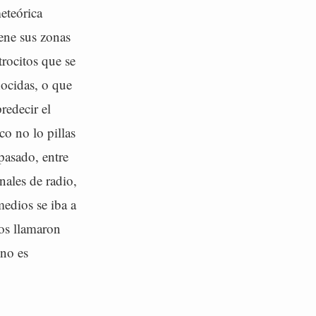
eteórica
ene sus zonas
rocitos que se
nocidas, o que
redecir el
o no lo pillas
pasado, entre
ales de radio,
medios se iba a
os llamaron
 no es