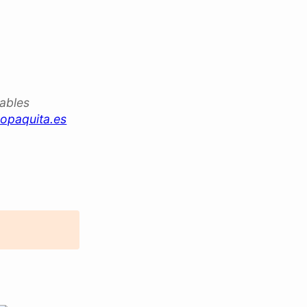
iables
opaquita.es