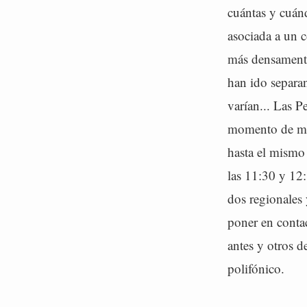
cuántas y cuánd
asociada a un c
más densamente 
han ido separa
varían... Las P
momento de máx
hasta el mismo
las 11:30 y 12
dos regionales 
poner en conta
antes y otros d
polifónico.