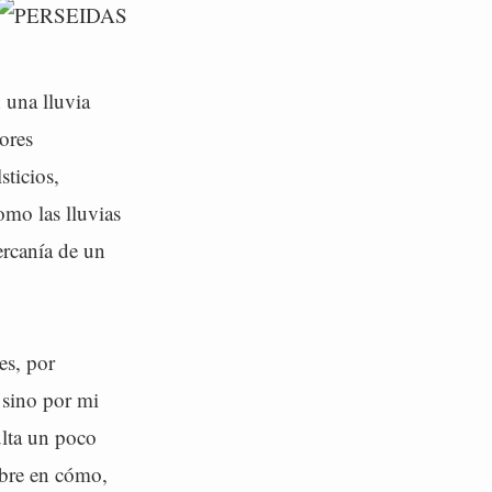
 una lluvia
ores
sticios,
omo las lluvias
ercanía de un
es, por
 sino por mi
ulta un poco
mbre en cómo,