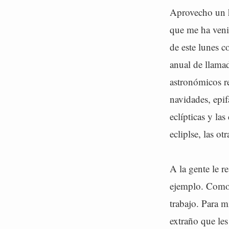
Aprovecho un hu
que me ha veni
de este lunes c
anual de llama
astronómicos re
navidades, epif
eclípticas y la
ecliplse, las o
A la gente le r
ejemplo. Como 
trabajo. Para 
extraño que le