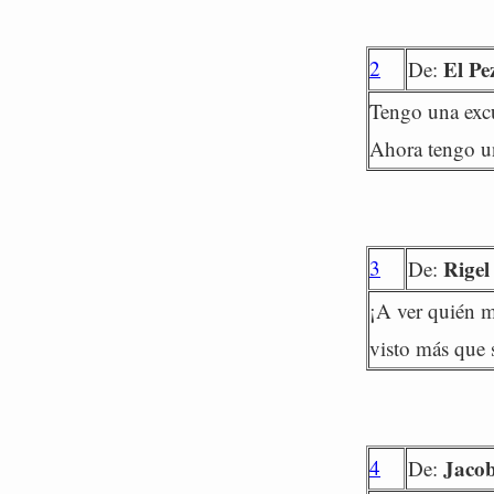
2
El Pe
De:
Tengo una excus
Ahora tengo u
3
Rigel
De:
¡A ver quién m
visto más que s
4
Jaco
De: