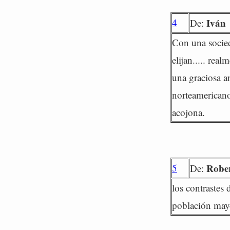
4
Iván
De:
Con una socied
elijan..... rea
una graciosa an
norteamericano
acojona.
5
Rober
De:
los contrastes
población mayo