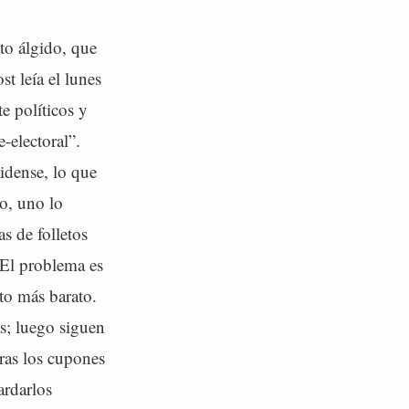
to álgido, que
t leía el lunes
e políticos y
-electoral”.
idense, lo que
to, uno lo
s de folletos
 El problema es
to más barato.
s; luego siguen
eras los cupones
ardarlos