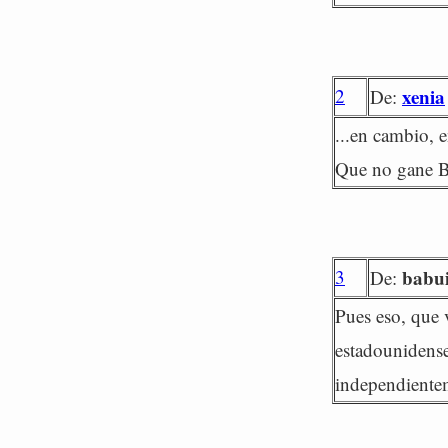
2
xenia
De:
...en cambio, 
Que no gane B
3
babu
De:
Pues eso, que 
estadounidense
independiente