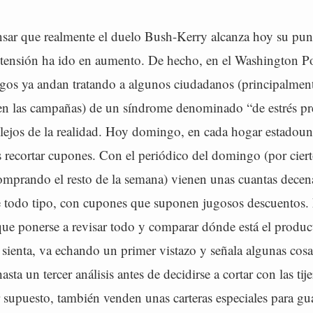
sar que realmente el duelo Bush-Kerry alcanza hoy su pun
 tensión ha ido en aumento. De hecho, en el Washington Pos
ogos ya andan tratando a algunos ciudadanos (principalment
en las campañas) de un síndrome denominado “de estrés pre
lejos de la realidad. Hoy domingo, en cada hogar estadoun
s recortar cupones. Con el periódico del domingo (por cier
omprando el resto de la semana) vienen unas cuantas decena
de todo tipo, con cupones que suponen jugosos descuentos.
que ponerse a revisar todo y comparar dónde está el produc
sienta, va echando un primer vistazo y señala algunas cosa
sta un tercer análisis antes de decidirse a cortar con las tij
 supuesto, también venden unas carteras especiales para gu