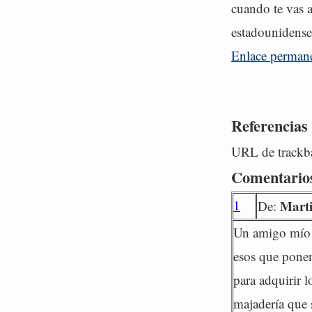
cuando te vas a
estadounidense
Enlace perman
Referencias
URL de trackba
Comentario
1
Mart
De:
Un amigo mío t
esos que ponen
para adquirir 
majadería que 