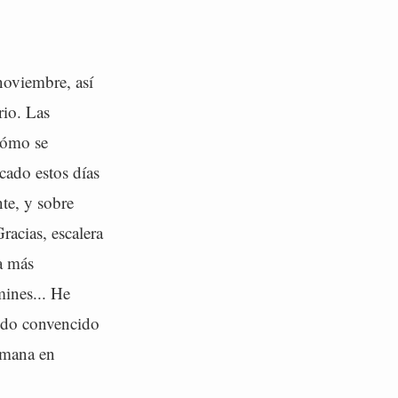
noviembre, así
rio. Las
cómo se
cado estos días
te, y sobre
racias, escalera
a más
mines... He
lido convencido
semana en