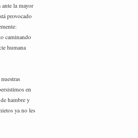
s ante la mayor
está provocado
emente:
nto caminando
ecie humana
 nuestras
ersistimos en
a de hambre y
ietos ya no les