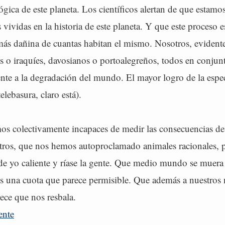
ógica de este planeta. Los científicos alertan de que estamo
s vividas en la historia de este planeta. Y que este proceso 
 más dañina de cuantas habitan el mismo. Nosotros, evident
s o iraquíes, davosianos o portoalegreños, todos en conju
nte a la degradación del mundo. El mayor logro de la esp
elebasura, claro está).
os colectivamente incapaces de medir las consecuencias de
tros, que nos hemos autoproclamado animales racionales, p
ande yo caliente y ríase la gente. Que medio mundo se muer
s una cuota que parece permisible. Que además a nuestros n
ece que nos resbala.
ente