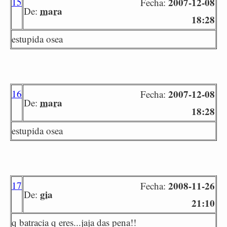
15
2007-12-08
Fecha:
mara
De:
18:28
estupida osea
16
2007-12-08
Fecha:
mara
De:
18:28
estupida osea
17
2008-11-26
Fecha:
gia
De:
21:10
q batracia q eres...jaja das pena!!