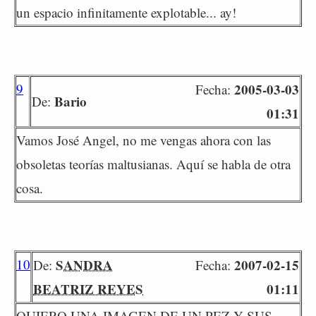
un espacio infinitamente explotable... ay!
9
2005-03-03
Fecha:
Bario
De:
01:31
Vamos José Angel, no me vengas ahora con las
obsoletas teorías maltusianas. Aquí se habla de otra
cosa.
10
SANDRA
2007-02-15
De:
Fecha:
BEATRIZ REYES
01:11
QUIERO UNA IMAGEN DE UN PEZ Y SUS