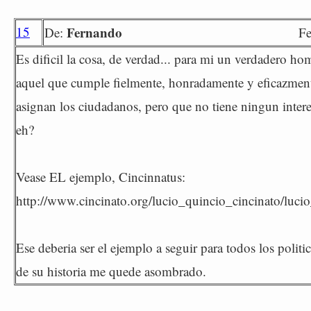
15
Fernando
De:
F
Es dificil la cosa, de verdad... para mi un verdadero ho
aquel que cumple fielmente, honradamente y eficazment
asignan los ciudadanos, pero que no tiene ningun interes 
eh?
Vease EL ejemplo, Cincinnatus:
http://www.cincinato.org/lucio_quincio_cincinato/luci
Ese deberia ser el ejemplo a seguir para todos los polit
de su historia me quede asombrado.