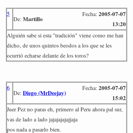
5
2005-07-07
Fecha:
Martillo
De:
13:20
Alguién sabe si esta "tradición" viene como me han
dicho, de unos quintos beodos a los que se les
ocurrió echarse delante de los toros?
6
2005-07-07
Fecha:
Diego (MrDeejay)
De:
15:02
Juer Pez no paras eh, primero al Peru ahora pal sur,
vas de lado a lado jajajajajajjaja
pos nada a pasarlo bien.