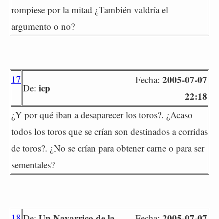
rompiese por la mitad ¿También valdría el
argumento o no?
17
2005-07-07
Fecha:
icp
De:
22:18
¿Y por qué iban a desaparecer los toros?. ¿Acaso
todos los toros que se crían son destinados a corridas
de toros?. ¿No se crían para obtener carne o para ser
sementales?
18
Un Navarrico de la
2005-07-07
De:
Fecha: