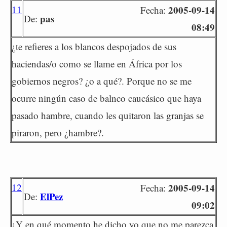
11
2005-09-14
Fecha:
pas
De:
08:49
¿te refieres a los blancos despojados de sus
haciendas/o como se llame en África por los
gobiernos negros? ¿o a qué?. Porque no se me
ocurre ningún caso de balnco caucásico que haya
pasado hambre, cuando les quitaron las granjas se
piraron, pero ¿hambre?.
12
2005-09-14
Fecha:
ElPez
De:
09:02
¿Y en qué momento he dicho yo que no me parezca