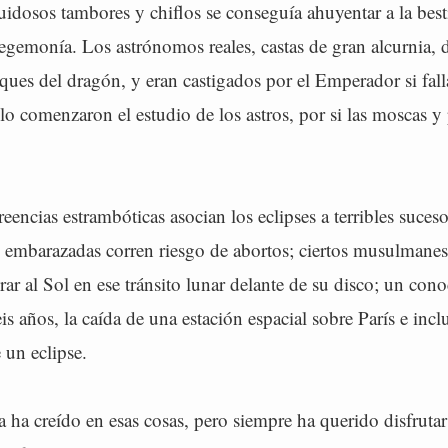
idosos tambores y chiflos se conseguía ahuyentar a la besti
gemonía. Los astrónomos reales, castas de gran alcurnia, d
aques del dragón, y eran castigados por el Emperador si fal
llo comenzaron el estudio de los astros, por si las moscas y 
eencias estrambóticas asocian los eclipses a terribles suces
s embarazadas corren riesgo de abortos; ciertos musulmanes
r al Sol en ese tránsito lunar delante de su disco; un con
is años, la caída de una estación espacial sobre París e inclu
un eclipse.
ha creído en esas cosas, pero siempre ha querido disfrutar