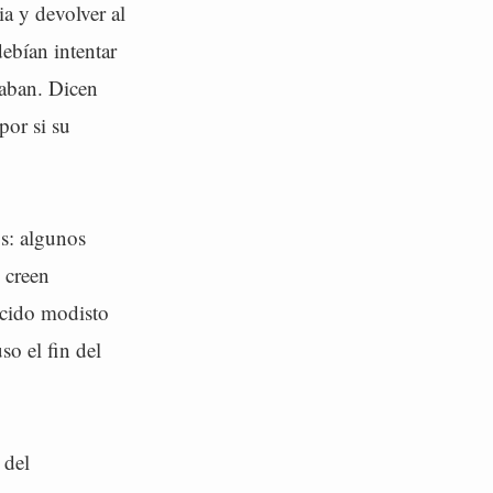
a y devolver al
ebían intentar
laban. Dicen
por si su
os: algunos
 creen
ocido modisto
so el fin del
 del