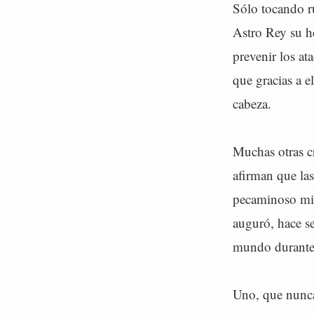
Sólo tocando ru
Astro Rey su he
prevenir los at
que gracias a e
cabeza.
Muchas otras cr
afirman que la
pecaminoso mira
auguró, hace se
mundo durante 
Uno, que nunca 