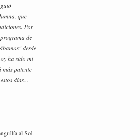
iguió
olumna, que
adiciones. Por
se programa de
ieábamos" desde
hoy ha sido mi
á más patente
stos días...
ngullía al Sol.