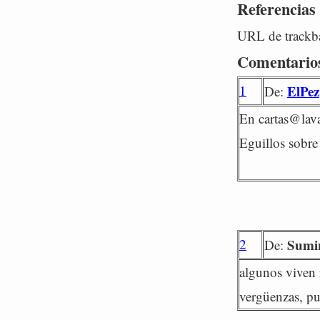
Referencias
URL de trackba
Comentario
1
ElPez
De:
En cartas@lavan
Eguillos sobre 
2
Sumi
De:
algunos viven 
vergüenzas, pur