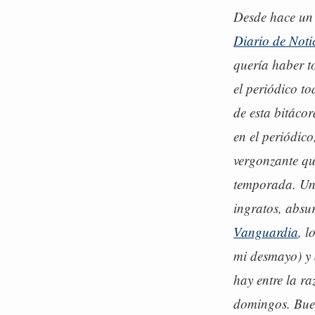
Desde hace un 
Diario de Noti
quería haber 
el periódico to
de esta bitáco
en el periódic
vergonzante qu
temporada. Uno
ingratos, absur
Vanguardia
, l
mi desmayo) y 
hay entre la ra
domingos. Buen