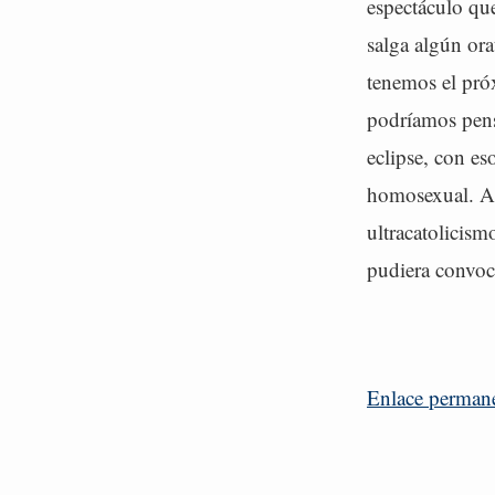
espectáculo que
salga algún ora
tenemos el próx
podríamos pens
eclipse, con es
homosexual. Al
ultracatolicism
pudiera convoca
Enlace perman