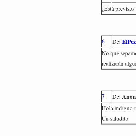
¿Está previsto 
6
ElPez
De:
No que sepamo
realizarán algu
7
Anón
De:
Hola indigno 
Un saludito