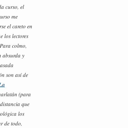
a curso, el
curso me
se el careto en
e los lectores
 Para colmo,
n absurda y
pasada
ón son así de
La
harlatán (para
distancia que
rológica los
r de todo,