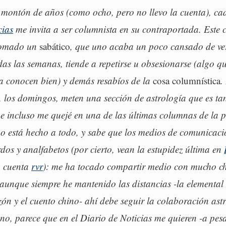
montón de años (como ocho, pero no llevo la cuenta), cad
cias
me invita a ser columnista en su contraportada. Este 
tomado un
sabático
, que uno acaba un poco cansado de ver
das las semanas, tiende a repetirse u obsesionarse (algo qu
ra conocen bien) y demás resabíos de la
cosa columnística
.
o, los domingos, meten una sección de astrología que es ta
e incluso me quejé en una de las últimas columnas de la 
 está hecho a todo, y sabe que los medios de comunicaci
dos y analfabetos (por cierto, vean la estupidez última en
o cuenta
rvr
): me ha tocado compartir medio con mucho c
aunque siempre he mantenido las distancias -la elemental 
zón y el cuento chino- ahí debe seguir la colaboración ast
o, parece que en el Diario de Noticias me quieren -a pesa