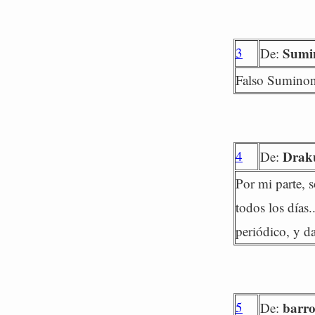
3
Sumi
De:
Falso Suminona
4
Drak
De:
Por mi parte, 
todos los días
periódico, y da
5
barr
De: