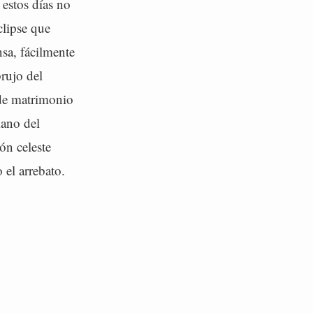
 estos días no
clipse que
sa, fácilmente
rujo del
 de matrimonio
mano del
ón celeste
 el arrebato.