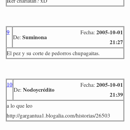
Iker charlatan? xD
9
2005-10-01
Fecha:
Suminona
De:
21:27
El pez y su corte de pedorros chupagaitas.
10
2005-10-01
Fecha:
Nodoycrédito
De:
21:39
a lo que leo
http://gargantua1.blogalia.com/historias/26503