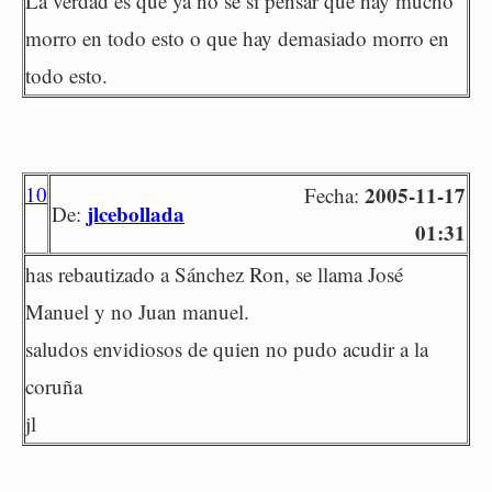
La verdad es que ya no sé si pensar que hay mucho
morro en todo esto o que hay demasiado morro en
todo esto.
10
2005-11-17
Fecha:
jlcebollada
De:
01:31
has rebautizado a Sánchez Ron, se llama José
Manuel y no Juan manuel.
saludos envidiosos de quien no pudo acudir a la
coruña
jl