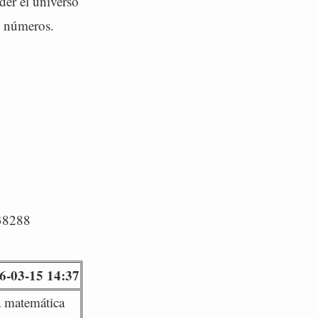
er el universo
s números.
/38288
6-03-15 14:37
a matemática