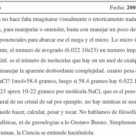
o
200
Fecha:
 no hace falta imaginarse visualmente o retoricamente nada
os, para manipular o entender, basta con manejar un poco de
xponenciales para abarcar ese el mega y el micro. Lo micro
ante, el numero de avogrado (6.022 10e23) un numero imp
til. es el número de moleculas que hay en un mol de cualqu
anejar la aparente desbordante complejidad. cuanto pesa
aCl? 1mol=58.4 gramos, luego si 58.4 gramos hay 6.022.
23 aprox 10-22 gramos por molécula NaCl, que es el peso 
ural de un cristal de sal por ejemplo. no hay místicas ni se
ede hacer, calcular, pesar y tocar. No hablamos de filosofí
afísicas, ni de gnoselogias a lo Gustavo Bueno. Simpleme
nman, la Ciencia se entiende haciéndola.