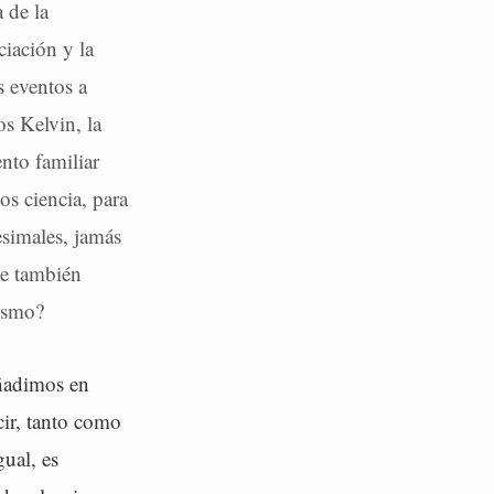
 de la
iación y la
s eventos a
s Kelvin, la
ento familiar
s ciencia, para
esimales, jamás
ue también
cismo?
añadimos en
cir, tanto como
ual, es