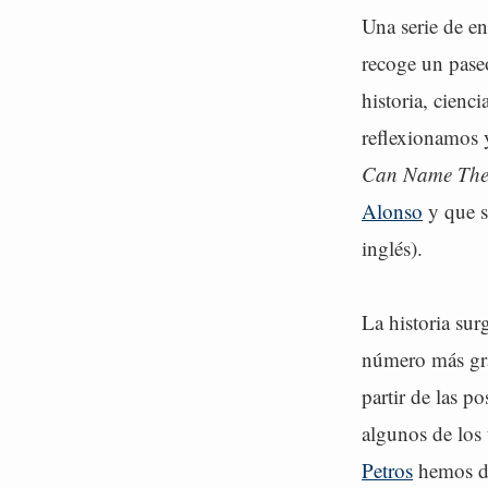
Una serie de en
recoge un pase
historia, cienc
reflexionamos y
Can Name The
Alonso
y que se
inglés).
La historia sur
número más gra
partir de las 
algunos de los
Petros
hemos de