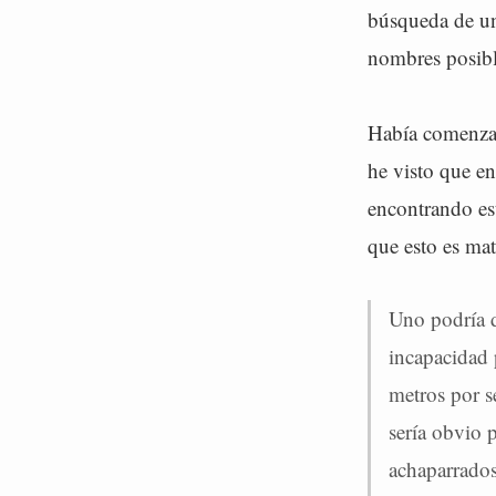
búsqueda de un 
nombres posible
Había comenzad
he visto que e
encontrando est
que esto es mat
Uno podría d
incapacidad 
metros por s
sería obvio 
achaparrados