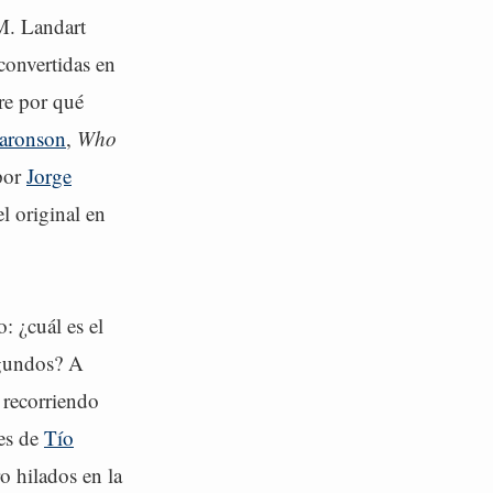
M. Landart
convertidas en
re por qué
Aaronson
,
Who
 por
Jorge
l original en
: ¿cuál es el
egundos? A
 recorriendo
res de
Tío
 hilados en la