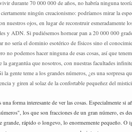
ivir durante 70 000 000 de años, no habría ninguna teoría
 ciertamente ningún creacionismo: podríamos mirar la espec
on nuestros ojos, en lugar de reconstruir esmeradamente lo
siles y ADN. Si pudiésemos hornear pan a 20 000 000 grado
ar no sería el dominio esotérico de físicos sino el conocimi
ero no podemos hacer ninguna de esas cosas, así que tenemo
e la gargantúa que nosotros, con nuestras facultades infinit
Si la gente teme a los grandes números, ¿es una sorpresa q
iencia y giren al solaz de la confortable pequeñez del misti
 una forma interesante de ver las cosas. Especialmente si 
números", los que son fracciones de un gran número, es de
 grande, rápido o longevo, lo enormemente pequeño. O ig