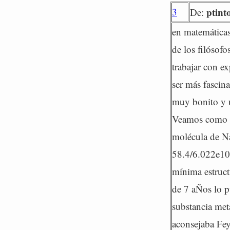
3
ptint
De:
en matemáticas
de los filósof
trabajar con e
ser más fascin
muy bonito y ú
Veamos como m
molécula de N
58.4/6.022e10
mínima estruct
de 7 aÑos lo pu
substancia met
aconsejaba Fey