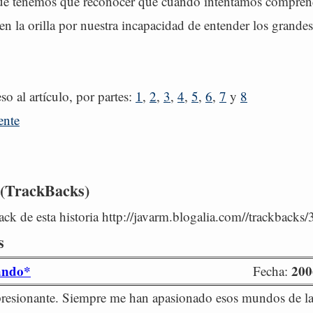
e tenemos que reconocer que cuando intentamos comprend
n la orilla por nuestra incapacidad de entender los grande
so al artículo, por partes:
1
,
2
,
3
,
4
,
5
,
6
,
7
y
8
ente
 (TrackBacks)
ck de esta historia http://javarm.blogalia.com//trackbacks
s
ando*
200
Fecha:
resionante. Siempre me han apasionado esos mundos de l