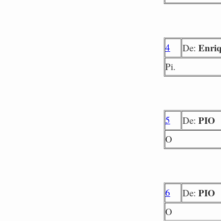
4
Enriq
De:
Pi.
5
PIO
De:
O
6
PIO
De:
O