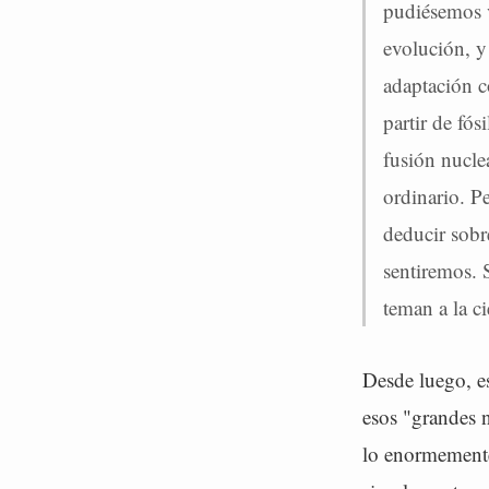
pudiésemos v
evolución, y
adaptación c
partir de fó
fusión nucle
ordinario. P
deducir sobr
sentiremos. 
teman a la c
Desde luego, es
esos "grandes 
lo enormemente