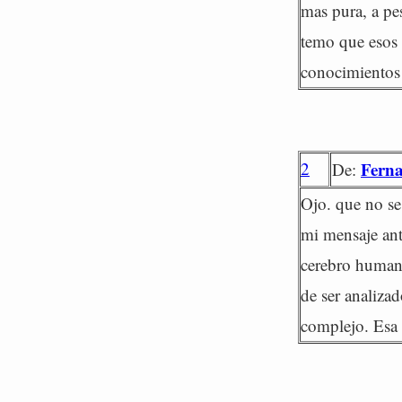
mas pura, a pe
temo que esos 
conocimientos 
2
Fern
De:
Ojo. que no se
mi mensaje ant
cerebro humano
de ser analiza
complejo. Esa 