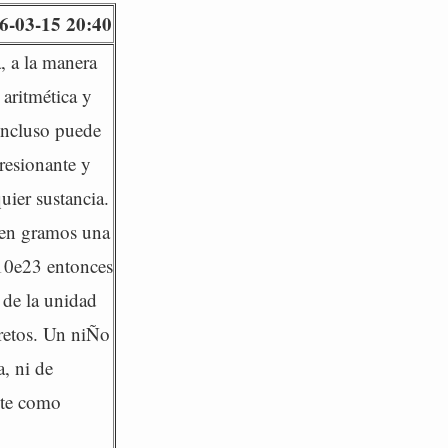
6-03-15 20:40
, a la manera
 aritmética y
 incluso puede
resionante y
ier sustancia.
 en gramos una
10e23 entonces
de la unidad
cretos. Un niÑo
a, ni de
nte como