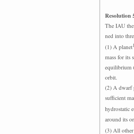
Resolution
The IAU ther
ned into thre
(1) A planet
mass for its 
equilibrium 
orbit.
(2) A dwarf p
sufficient ma
hydrostatic 
around its orb
(3) All other