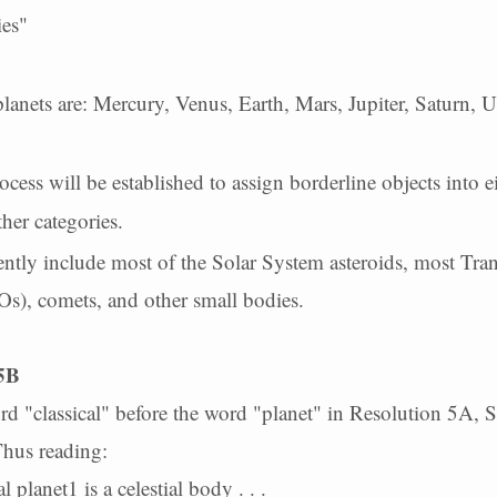
es"
lanets are: Mercury, Venus, Earth, Mars, Jupiter, Saturn, 
ess will be established to assign borderline objects into e
her categories.
ntly include most of the Solar System asteroids, most Tr
s), comets, and other small bodies.
 5B
ord "classical" before the word "planet" in Resolution 5A, S
Thus reading:
l planet1 is a celestial body . . .