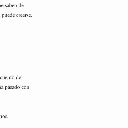
ue saben de
 puede creerse.
ecuento de
ha pasado con
anos.