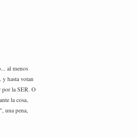
o... al menos
. y hasta votan
ar por la SER. O
nte la cosa,
s", una pena,