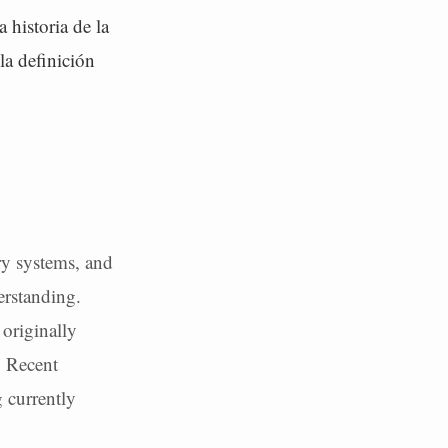
 historia de la
la definición
ry systems, and
erstanding.
 originally
. Recent
g currently