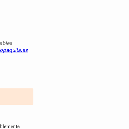
iables
opaquita.es
siblemente