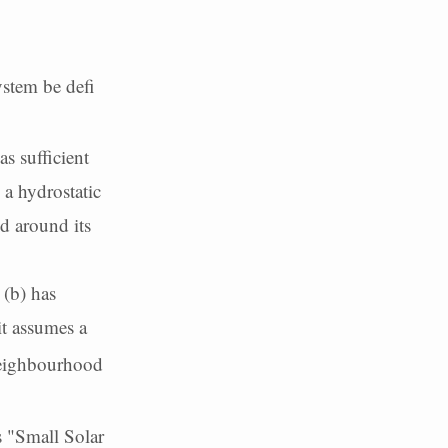
ystem be defi
as sufficient
 a hydrostatic
d around its
 (b) has
it assumes a
 neighbourhood
as "Small Solar