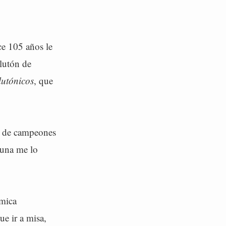
ce 105 años le
lutón de
lutónicos
, que
a de campeones
suna me lo
ómica
e ir a misa,