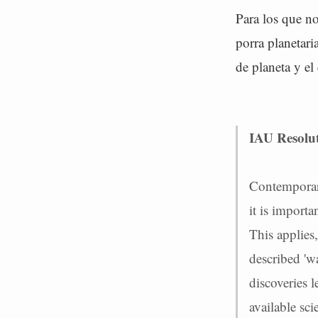
Para los que no
porra planetari
de planeta y el
IAU Resolut
Contemporary
it is importa
This applies,
described 'w
discoveries 
available sci