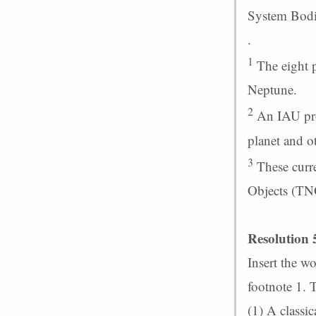
System Bodi
.
1
The eight p
Neptune.
2
An IAU proc
planet and ot
3
These curre
Objects (TNO
Resolution
Insert the w
footnote 1. 
(1) A classica