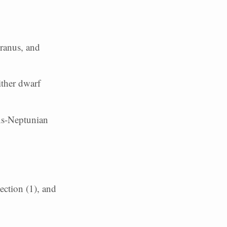
Uranus, and
ither dwarf
ans-Neptunian
ection (1), and