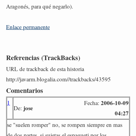
Aragonés, para qué negarlo).
Enlace permanente
Referencias (TrackBacks)
URL de trackback de esta historia
http://javarm.blogalia.com//trackbacks/43595
Comentarios
1
2006-10-09
Fecha:
jose
De:
04:27
se "suelen romper" no, se rompen siempre en mas
de dos partes, si sujetas el espagueti por los