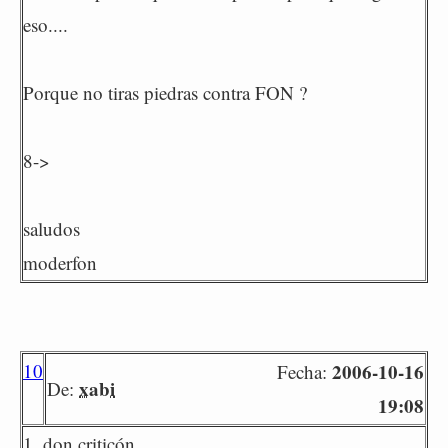
eso....
Porque no tiras piedras contra FON ?
8->
saludos
moderfon
10
2006-10-16
Fecha:
xabi
De:
19:08
1. don criticón,