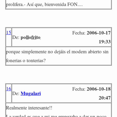
prolifera.- Así que, bienvenida FON....
15
2006-10-17
Fecha:
pollofrito
De:
19:33
porque simplemente no dejáis el modem abierto sin
fonerias o tonterias?
16
2006-10-18
Fecha:
Mugalari
De:
20:47
Realmente interesante!!
La verdad es que a mi me empezaba a dar un poco