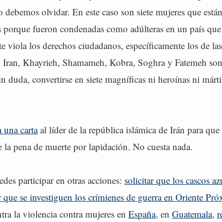
o debemos olvidar. En este caso son siete mujeres que está
s porque fueron condenadas como adúlteras en un país que
e viola los derechos ciudadanos, específicamente los de la
a, Iran, Khayrieh, Shamameh, Kobra, Soghra y Fatemeh so
in duda, convertirse en siete magníficas ni heroínas ni márti
a una carta
al líder de la república islámica de Irán para qu
 la pena de muerte por lapidación. No cuesta nada.
des participar en otras acciones:
solicitar que los cascos a
ar que se investiguen los crímienes de guerra en Oriente Pr
tra la violencia contra mujeres en
España
, en
Guatemala
,
r