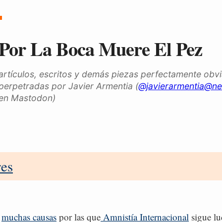
Por La Boca Muere El Pez
artículos, escritos y demás piezas perfectamente obv
perpetradas por Javier Armentia (
@javierarmentia@ne
en Mastodon)
res
s
muchas causas
por las que
Amnistía Internacional
sigue l