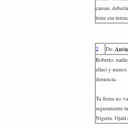
causas, deberí
tiene esa inten
2
Anón
De:
Roberto: nadie 
ellas) y menos
denuncia.
Tu firma no va
seguramente tu
Nigeria. Ojalá