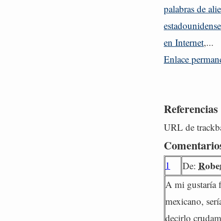
palabras de ali
estadounidens
en Internet
,...
Enlace perman
Referencias
URL de trackba
Comentario
1
Rober
De:
A mi gustaría 
mexicano, sería
decirlo crudame