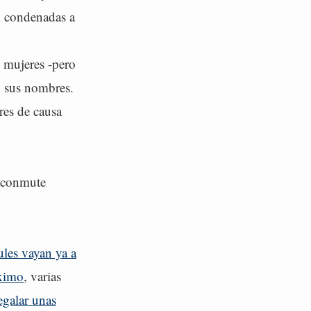
n condenadas a
s mujeres -pero
n sus nombres.
res de causa
e conmute
zules vayan ya a
óximo
, varias
egalar unas