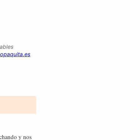
iables
opaquita.es
uchando y nos