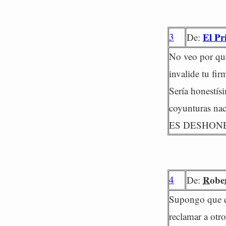
3
El Pr
De:
No veo por qu
invalide tu fir
Sería honestísi
coyunturas nac
ES DESHON
4
Rober
De:
Supongo que e
reclamar a otr