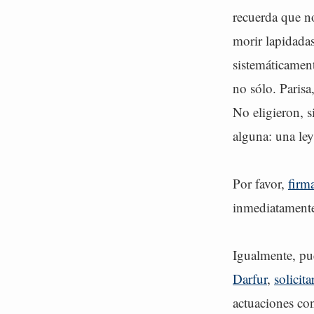
recuerda que n
morir lapidada
sistemáticament
no sólo. Paris
No eligieron, s
alguna: una ley
Por favor,
firm
inmediatamente
Igualmente, pue
Darfur
,
solicit
actuaciones con