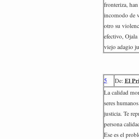
fronteriza, ha
incomodo de viv
otro su violenc
efectivo, Ojal
viejo adagio j
5
El Pr
De:
La calidad mora
seres humanos.
justicia. Te re
persona calida
Ese es el prob