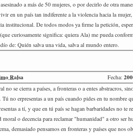
n asesinado a más de 50 mujeres, o por decirlo de otra mane
ir en un país tan indiferente a la violencia hacia la mujer,
ia institucional. De todos modos ya firme la petición, espe
a (que curiosamente significa: quiera Ala) me pueda conforma
udío de: Quién salva una vida, salva al mundo entero.
imo Ralsa
200
Fecha:
l no se cierra a países, a fronteras o a entes abstracros, sin
 Tú no erpresentas a un país cuando pides en tu nombre q
presentas a tí, y que en tú país se hagan barbaridades no te 
d moral o decencia para reclamar "humanidad" a otro ser 
lema, demasiado pensamos en fronteras y países que nos ol