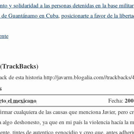
ento y solidaridad a las personas detenidas en la base militar
e de Guantánamo en Cuba
,
posicionarte a favor de la libert
ente
 (TrackBacks)
ck de esta historia http://javarm.blogalia.com//trackbacks
s
to el mexicano
200
Fecha:
firmar cualquiera de las causas que menciona Javier, pero c
 algo deshonesto, ya que en mi país la violencia hacía la m
nte, tintes de autentico genocidio y creo que, antes adheri