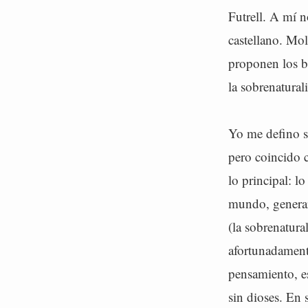
Futrell. A mí n
castellano. Mol
proponen los br
la sobrenatural
Yo me defino si
pero coincido c
lo principal: l
mundo, generar
(la sobrenatura
afortunadamente
pensamiento, es
sin dioses. En 