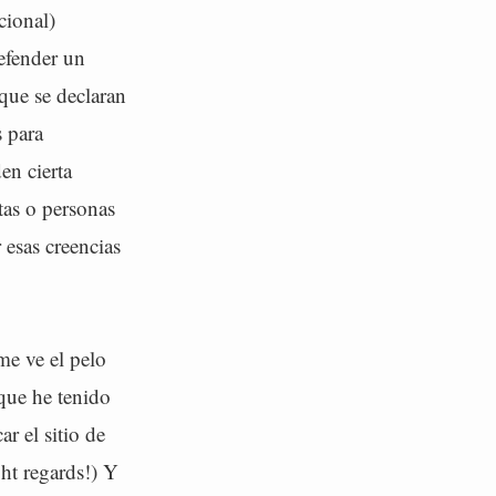
cional)
efender un
que se declaran
 para
en cierta
tas o personas
esas creencias
me ve el pelo
que he tenido
r el sitio de
ht regards!) Y