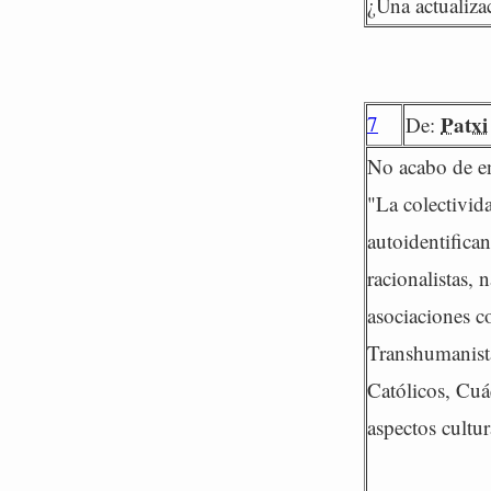
¿Una actualiza
7
Patxi
De:
No acabo de en
"La colectivid
autoidentifica
racionalistas, 
asociaciones c
Transhumanista
Católicos, Cuá
aspectos cultur