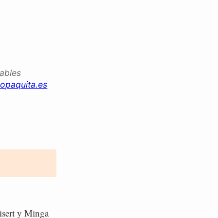
iables
opaquita.es
isert y Minga