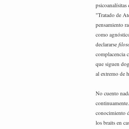
psicoanalísitas
"Tratado de At
pensamiento rad
como agnóstico
declararse
filo
complacencia co
que siguen dog
al extremo de h
No cuento nada
continuamente. 
conocimiento de
los braits en ca