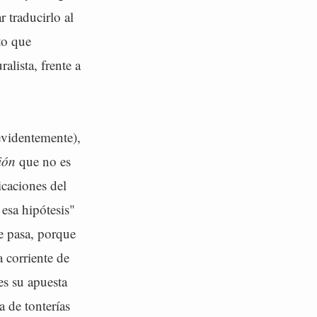
 traducirlo al
to que
lista, frente a
evidentemente),
ión
que no es
icaciones del
esa hipótesis"
e pasa, porque
 corriente de
es su apuesta
 de tonterías