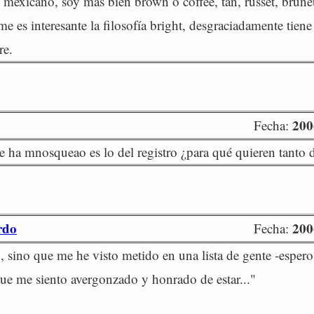
mexicano, soy más bien brown o coffee, tan, russet, brunet
i me es interesante la filosofía bright, desgraciadamente tien
re.
200
Fecha:
 ha mnosqueao es lo del registro ¿para qué quieren tanto 
rdo
200
Fecha:
, sino que me he visto metido en una lista de gente -esper
que me siento avergonzado y honrado de estar..."