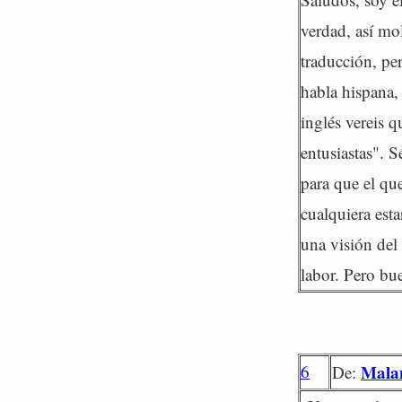
verdad, así mo
traducción, pe
habla hispana, 
inglés vereis q
entusiastas". 
para que el qu
cualquiera est
una visión del
labor. Pero bu
6
Mala
De: