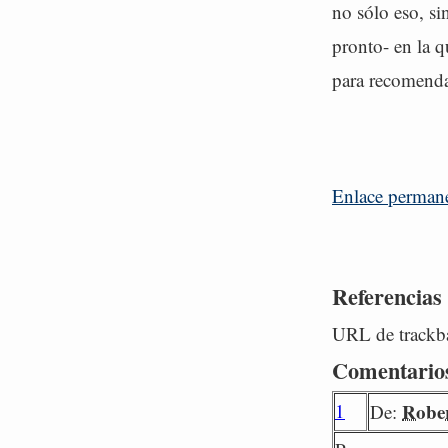
no sólo eso, si
pronto- en la 
para recomenda
Enlace perman
Referencias
URL de trackba
Comentario
1
Rober
De: