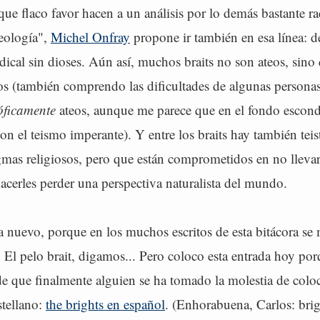
 que flaco favor hacen a un análisis por lo demás bastante ra
eología",
Michel Onfray
propone ir también en esa línea: d
ical sin dioses. Aún así, muchos braits no son ateos, sino 
s (también comprendo las dificultades de algunas personas
sóficamente
ateos, aunque me parece que en el fondo escond
n el teismo imperante). Y entre los braits hay también teis
mas religiosos, pero que están comprometidos en no llevar 
acerles perder una perspectiva naturalista del mundo.
 nuevo, porque en los muchos escritos de esta bitácora se 
El pelo brait, digamos... Pero coloco esta entrada hoy por
 que finalmente alguien se ha tomado la molestia de coloca
stellano:
the brights en español
. (Enhorabuena, Carlos: brig