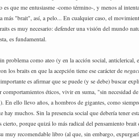
o es que me entusiasme -como término-, y menos al intentar
a más "brait", así, a pelo... En cualquier caso, el movimien
aits es muy necesario: defender una visión del mundo natura
ista, es fundamental.
n problema como ateo (y en la acción social, anticlerical, 
on los braits en que la acepción tiene ese carácter de
negac
o importante es afirmar que se puede (y se debe) buscar expl
 comportamientos éticos, vivir en suma, "sin necesidad de 
l). En ello llevo años, a hombros de gigantes, como siempr
 hay muchos. Sin la presencia social que debería tener esta
 cierto, porque quizá lo más radical del pensamiento brait 
su muy recomendable libro (al que, sin embargo, expurgaría