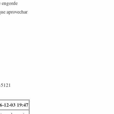
e engorde
que aprovechar
/45121
6-12-03 19:47