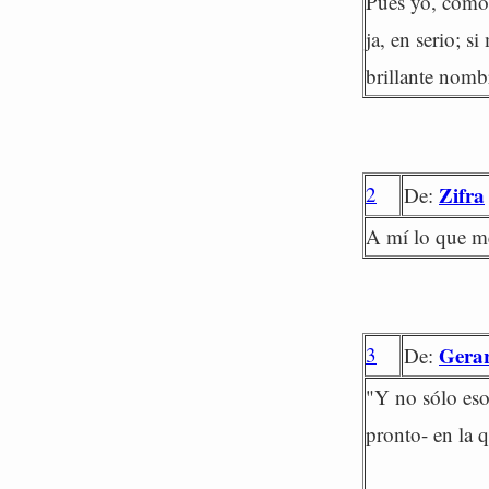
Pues yo, como 
ja, en serio; s
brillante nomb
2
Zifra
De:
A mí lo que me
3
Gera
De:
"Y no sólo eso
pronto- en la 