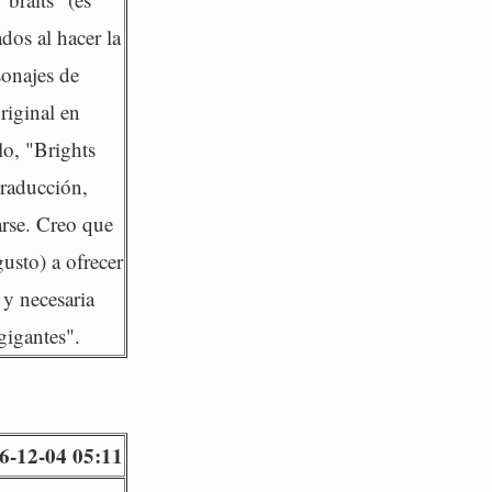
dos al hacer la
sonajes de
riginal en
lo, "Brights
traducción,
arse. Creo que
usto) a ofrecer
 y necesaria
gigantes".
6-12-04 05:11