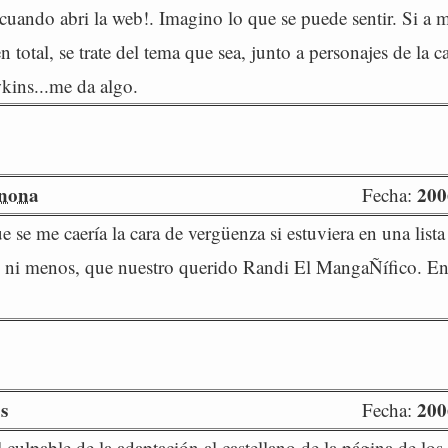
 cuando abri la web!. Imagino lo que se puede sentir. Si a
en total, se trate del tema que sea, junto a personajes de la c
kins...me da algo.
nona
200
Fecha:
e se me caería la cara de vergüenza si estuviera en una list
s ni menos, que nuestro querido Randi El MangaÑífico. En
s
200
Fecha:
 culpable de la adaptación al castellano de la página de los 