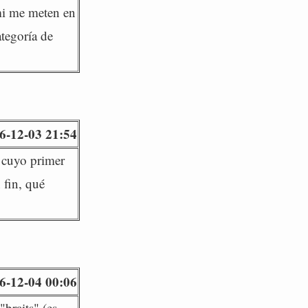
 mi me meten en
ategoría de
6-12-03 21:54
a cuyo primer
 fin, qué
6-12-04 00:06
"braits" (es