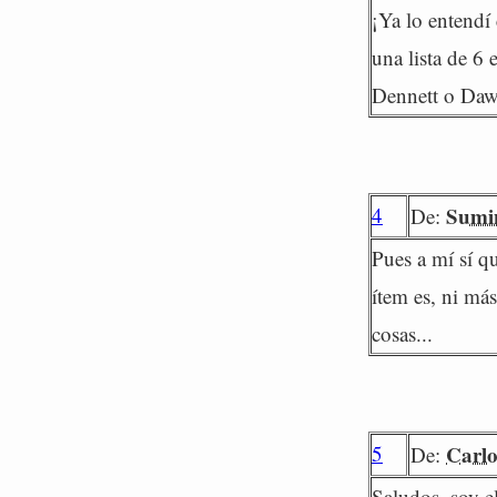
¡Ya lo entendí
una lista de 6 
Dennett o Daw
4
Sumi
De:
Pues a mí sí qu
ítem es, ni má
cosas...
5
Carlo
De:
Saludos, soy el