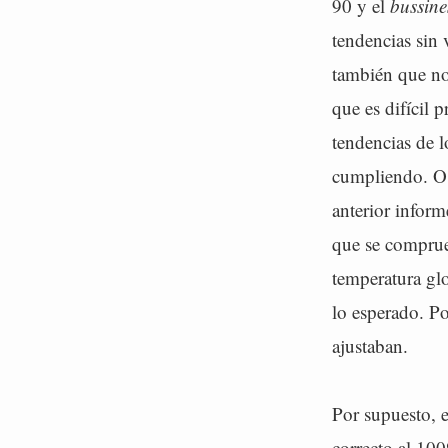
90 y el
bussine
tendencias sin
también que no 
que es difícil 
tendencias de l
cumpliendo. O 
anterior infor
que se compru
temperatura glo
lo esperado. Po
ajustaban.
Por supuesto, e
correcto al 100