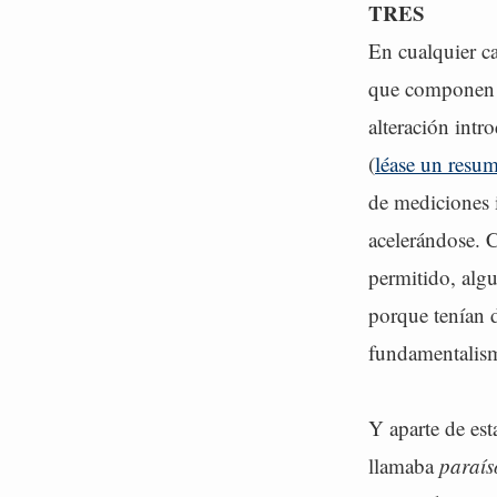
TRES
En cualquier c
que componen s
alteración intr
(
léase un resum
de mediciones i
acelerándose. 
permitido, algu
porque tenían d
fundamentalismo
Y aparte de est
llamaba
paraís