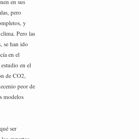
enen en sus
las, pero
ompletos, y
 clima. Pero las
, se han ido
cía en el
 estudio en el
ión de CO2,
decenio peor de
os modelos
qué ser
 los expertos