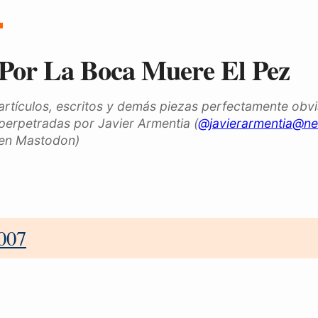
Por La Boca Muere El Pez
artículos, escritos y demás piezas perfectamente obv
perpetradas por Javier Armentia (
@javierarmentia@ne
en Mastodon)
007