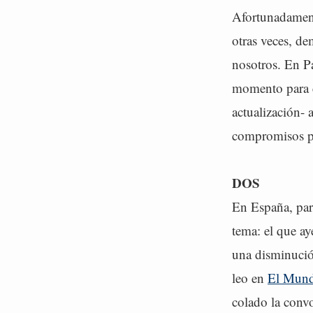
Afortunadament
otras veces, de
nosotros. En Pa
momento para c
actualización-
compromisos pa
DOS
En España, pare
tema: el que a
una disminució
leo en
El Mun
colado la convo