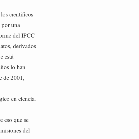
os científicos
 por una
nforme del IPCC
atos, derivados
e está
años lo han
me de 2001,
n
gico en ciencia.
re eso que se
emisiones del