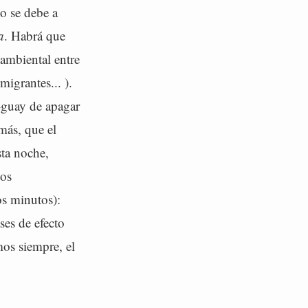
o se debe a
a
. Habrá que
ambiental entre
igrantes... ).
-guay de apagar
más, que el
sta noche,
cos
s minutos):
ses de efecto
mos siempre, el