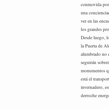
conmovida por 
una concienciac
ver en las enc
los grandes pro
Desde luego, l
la Puerta de A
alumbrado no es
seguirán sobre
monumentos que
está el transpo
invernadero, es
derroche energ