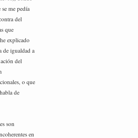
e se me pedía
ontra del
as que
 he explicado
a de igualdad a
uación del
n
acionales, o que
 habla de
es son
incoherentes en