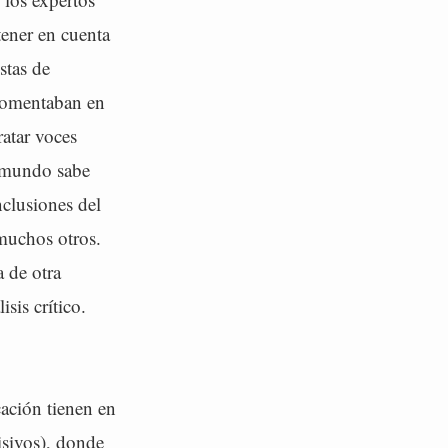
ener en cuenta
stas de
 comentaban en
ratar voces
l mundo sabe
clusiones del
 muchos otros.
a de otra
sis crítico.
ación tienen en
isivos), donde