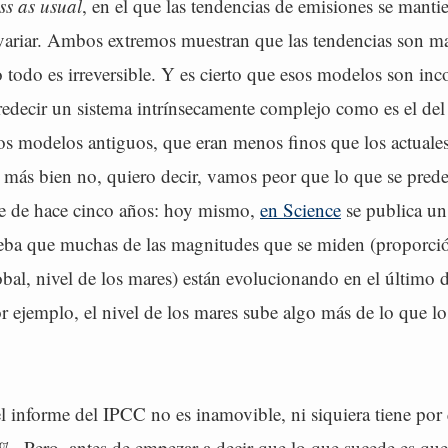
ss as usual
, en el que las tendencias de emisiones se manti
 variar. Ambos extremos muestran que las tendencias son ma
todo es irreversible. Y es cierto que esos modelos son inc
predecir un sistema intrínsecamente complejo como es el del
os modelos antiguos, que eran menos finos que los actuales
más bien no, quiero decir, vamos peor que lo que se prede
me de hace cinco años: hoy mismo,
en Science
se publica un
eba que muchas de las magnitudes que se miden (proporc
bal, nivel de los mares) están evolucionando en el último 
r ejemplo, el nivel de los mares sube algo más de lo que l
l informe del IPCC no es inamovible, ni siquiera tiene por 
%. Pero, antes de empezar a decir que lo que sucede es que