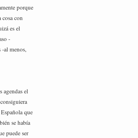
damente porque
a cosa con
izá es el
aso -
 -al menos,
s agendas el
 consiguiera
a Española que
bién se había
que puede ser