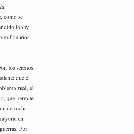
 la
e, como se
tendido lobby
imillonarios
con los serenos
tiene: que el
real
problema
, el
o, que permite
que derrocha
mayoría en
guerras. Por