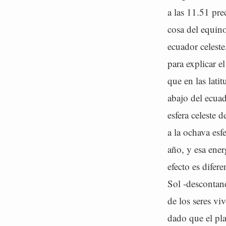
a las 11.51 pr
cosa del equino
ecuador celeste
para explicar e
que en las lati
abajo del ecuad
esfera celeste 
a la ochava esf
año, y esa ener
efecto es difer
Sol -descontand
de los seres v
dado que el pla