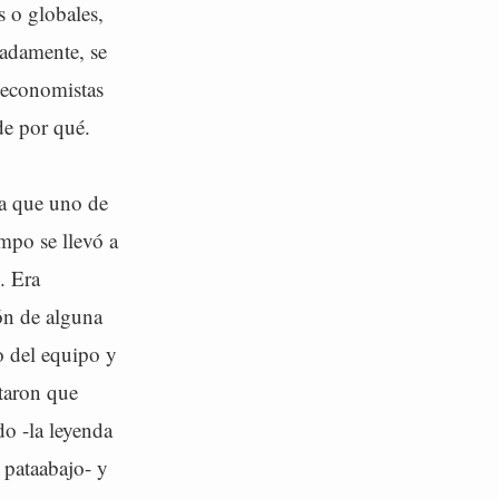
s o globales,
nadamente, se
s economistas
de por qué.
da que uno de
empo se llevó a
. Era
ión de alguna
o del equipo y
ntaron que
do -la leyenda
 pataabajo- y