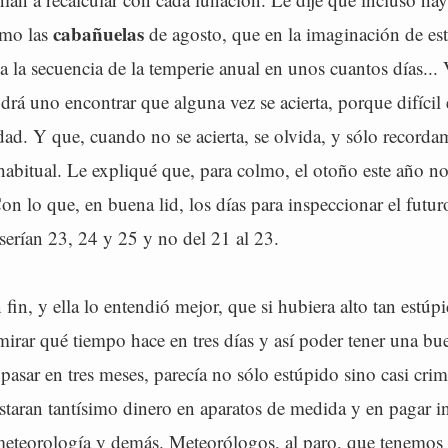
cabañuelas
omo las
de agosto, que en la imaginación de est
 la secuencia de la temperie anual en unos cuantos días... 
rá uno encontrar que alguna vez se acierta, porque difícil 
dad. Y que, cuando no se acierta, se olvida, y sólo record
abitual. Le expliqué que, para colmo, el otoño este año no
on lo que, en buena lid, los días para inspeccionar el futur
serían 23, 24 y 25 y no del 21 al 23.
 fin, y ella lo entendió mejor, que si hubiera alto tan estú
irar qué tiempo hace en tres días y así poder tener una bu
 pasar en tres meses, parecía no sólo estúpido sino casi cri
astaran tantísimo dinero en aparatos de medida y en pagar in
meteorología y demás. Meteorólogos, al paro, que tenemos