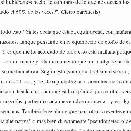
 si hubiéramos hecho lo contrario de lo que nos decían los
ado el 60% de las veces?". Cierro paréntesis)
todo esto? Ya les decía que estaba equinoccial, con mañana
 razones, aunque pensando en el equinoccio de otoño de es
s. Y es que me he acordado de todo esto esta mañana porque
o con mi madre y ella me comentó que una amiga le había 
 se medían ahora. Según esta (sin duda doctísima) señora,
os días 21, 22, y 23 de septiembre, así serían los meses de
a simpática la cosa, aunque ya le expliqué que en otras vers
n más días, partiendo cada mes en dos quincenas, y en algu
 semanas. También le expliqué que para otros creyentes en 
ía alternativa" o más bien directamente "pseudometeorologí
ían a recalcular con cada lunación. Le dije que incluso hay