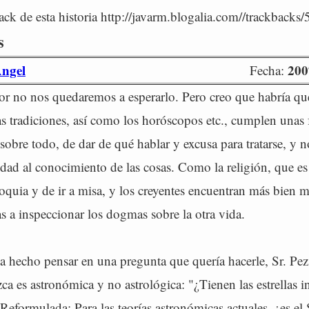
ck de esta historia http://javarm.blogalia.com//trackbacks
s
Angel
200
Fecha:
or no nos quedaremos a esperarlo. Pero creo que habría qu
as tradiciones, así como los horóscopos etc., cumplen unas
 sobre todo, de dar de qué hablar y excusa para tratarse, y n
dad al conocimiento de las cosas. Como la religión, que es
roquia y de ir a misa, y los creyentes encuentran más bien 
as a inspeccionar los dogmas sobre la otra vida.
a hecho pensar en una pregunta que quería hacerle, Sr. Pez
ca es astronómica y no astrológica: "¿Tienen las estrellas i
 Reformulada: Para las teorías astronómicas actuales, ¿es el