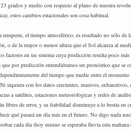
 23 grados y medio con respecto al plano de nuestra revolu
tica), estos cambios estacionales son cosa habitual.
a temperie, el tiempo atmosférico, es resultado no sólo de 
n, o de la mayor o menor altura que el Sol alcanza al medi
ros factores en un sistema cuya predicción resulta poco má
es que por predicción entendiéramos un pronóstico que se
independientemente del tiempo que medie entre el momento 
. Ni siquiera con los datos crecientes, masivos, exhaustivos,
ias a satélites, estaciones meteorológicas y redes de análisi
án libres de error, y su fiabilidad disminuye a lo bestia en 
decir qué pasará un día más en el futuro. No digo nada nu
bar cada día (hoy mismo se esperaba lluvia esta mañana