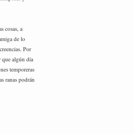
s cosas, a
 amiga de lo
creencias. Por
r que algún día
ones temporeras
las ranas podrán