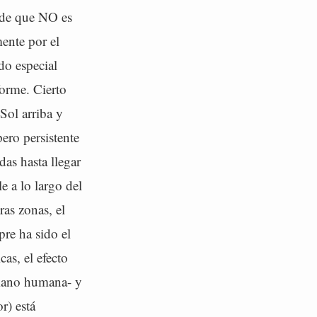
o de que NO es
ente por el
do especial
forme. Cierto
Sol arriba y
pero persistente
das hasta llegar
e a lo largo del
ras zonas, el
pre ha sido el
as, el efecto
 mano humana- y
r) está