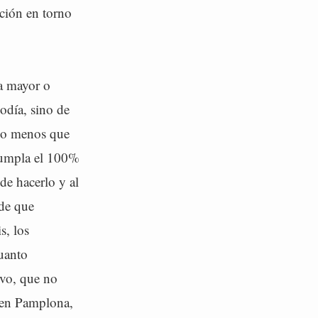
ción en torno
la mayor o
odía, sino de
s o menos que
 cumpla el 100%
de hacerlo y al
 de que
s, los
cuanto
evo, que no
 en Pamplona,