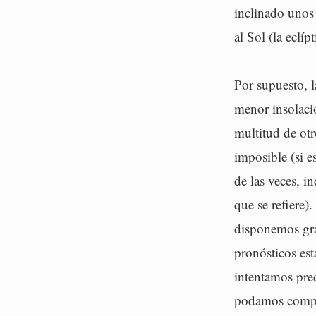
inclinado unos
al Sol (la eclíp
Por supuesto, l
menor insolació
multitud de ot
imposible (si 
de las veces, 
que se refiere)
disponemos grac
pronósticos est
intentamos pre
podamos compro