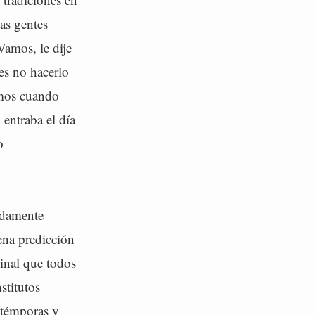
as gentes
Vamos, le dije
es no hacerlo
amos cuando
 entraba el día
o
pidamente
ena predicción
minal que todos
stitutos
 témporas y