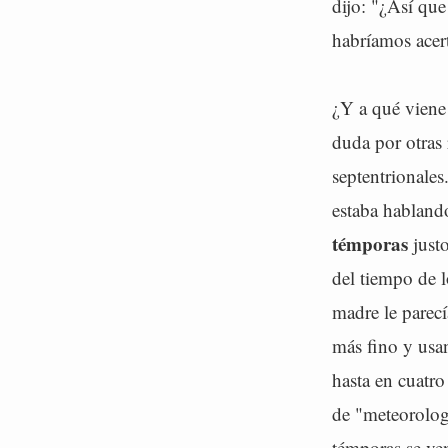
dijo: "¿Así que
habríamos acert
¿Y a qué viene 
duda por otras
septentrionale
estaba habland
témporas
justo
del tiempo de l
madre le parecí
más fino y usa
hasta en cuatro
de "meteorolog
témporas se ven