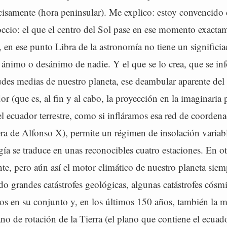
ecisamente (hora peninsular). Me explico: estoy convencid
ccio: el que el centro del Sol pase en ese momento exactam
, en ese punto Libra de la astronomía no tiene un significia
l ánimo o desánimo de nadie. Y el que se lo crea, que se in
tudes medias de nuestro planeta, ese deambular aparente del 
or (que es, al fin y al cabo, la proyección en la imaginaria 
del ecuador terrestre, como si infláramos esa red de coordena
era de Alfonso X), permite un régimen de insolación variabl
gía se traduce en unas reconocibles cuatro estaciones. En ot
ente, pero aún así el motor climático de nuestro planeta siem
o grandes catástrofes geológicas, algunas catástrofes cósmic
ivos en su conjunto y, en los últimos 150 años, también la
no de rotación de la Tierra (el plano que contiene el ecuado