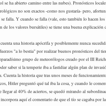
ol se ha abierto camino entre las nubes). Pronósticos locale
ológicos no son exactos -como nos gustaría- pero, afortu
 se falla. Y cuando se falla (vale, esto también lo hacen lo
n de los valores bursátiles) se tiene una buena explicación 
: cuenta una historia apócrifa y posiblemente nunca sucedi
fuerzos "a lo bestia" por realizar buenos pronósticos del ti
eparadísimo grupo de meteorólogos creado por el III Reich
er saber si la temperie iba a fastidiar algún plan de invas
a. Cuenta la historia que tras unos meses de funcionamient
cos, Hitler preguntó qué tal iba la cosa, y cuando le come
e llegar al 40% de aciertos, se quedó mirando al subordina
incorpora aquí el comentario de que el tío se cagaba por la