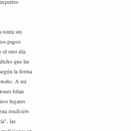
 expertos
 tonta sin
tos pagos
 el otro día
dicho que las
 según la forma
 otoño. A mi
iones hilan
nos lugares
esta
tradición
a", las
 tradiciones en