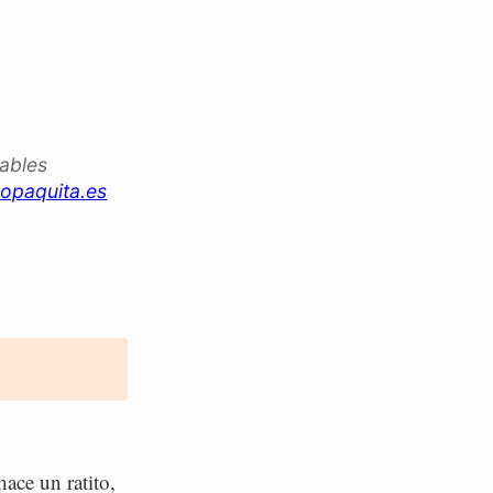
iables
opaquita.es
ace un ratito,