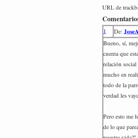
URL de trackba
Comentario
1
Jose
De:
Bueno, sí, mej
cuenta que est
relación social
mucho en reali
todo de la par
verdad les vay
Pero esto me h
de lo que parez
nuestra vida?"