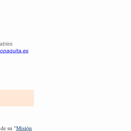
iables
opaquita.es
 de su "
Misión