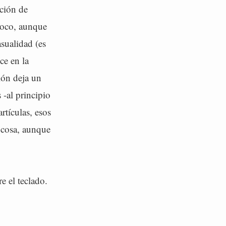
ición de
oco, aunque
sualidad (es
ce en la
ión deja un
 -al principio
tículas, esos
 cosa, aunque
e el teclado.