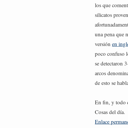
los que comenta
silicatos prove
afortunadament
una pena que no
versión
en ingl
poco confuso lo
se detectaron 
arcos denominad
de esto se habl
En fin, y todo 
Cosas del día.
Enlace perman