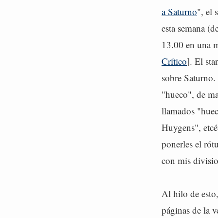
a Saturno
", el
esta semana (de
13.00 en una 
Crítico
]. El st
sobre Saturno.
"hueco", de ma
llamados "huec
Huygens", etcé
ponerles el rót
con mis divisi
Al hilo de esto
páginas de la v