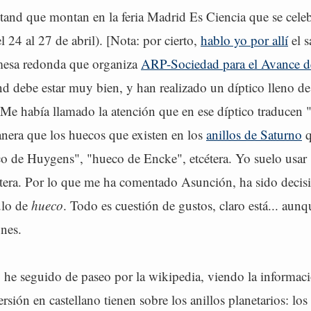
 stand que montan en la feria Madrid Es Ciencia que se ce
l 24 al 27 de abril). [Nota: por cierto,
hablo yo por allí
el s
mesa redonda que organiza
ARP-Sociedad para el Avance d
and debe estar muy bien, y han realizado un díptico lleno d
 Me había llamado la atención que en ese díptico traducen
nera que los huecos que existen en los
anillos de Saturno
q
o de Huygens", "hueco de Encke", etcétera. Yo suelo usar 
tera. Por lo que me ha comentado Asunción, ha sido decis
ulo de
hueco
. Todo es cuestión de gustos, claro está... aun
ones.
, he seguido de paseo por la wikipedia, viendo la informac
ersión en castellano tienen sobre los anillos planetarios: lo