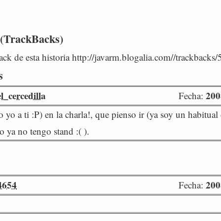
 (TrackBacks)
ck de esta historia http://javarm.blogalia.com//trackbacks
s
l_cercedilla
200
Fecha:
yo a ti :P) en la charla!, que pienso ir (ya soy un habitual d
o ya no tengo stand :( ).
4654
200
Fecha: