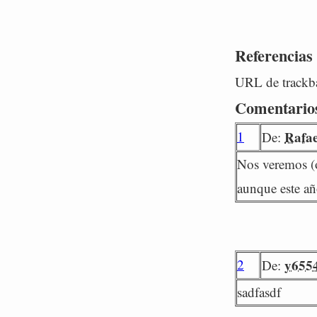
Referencias
URL de trackba
Comentario
1
Rafae
De:
Nos veremos (o 
aunque este añ
2
y655
De:
sadfasdf