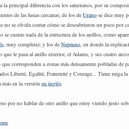
 la principal diferencia con los saturninos, por su compos
nientes de las lunas cercanas; de los de
Urano
se dice muy p
e no se olvida contar cómo se descubrieron un poco por ca
 se cuente nada de la estructura de los anillos, como apare
és
, muy completa); y los de
Neptuno
, en donde la explicac
 que le pasa al anillo exterior, el Adams, y sus cuatro arcos
3- que corresponden a zonas más densamente pobladas de par
os Liberté, Egalité, Fraternité y Courage... Tiene miga la
a más en la versión
en inglés
.
eso por no hablar de otro anillo que estoy viendo justo sobr
ente