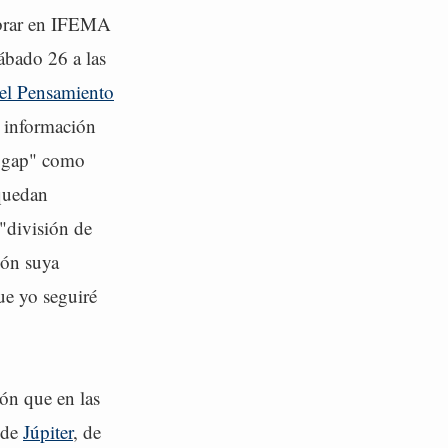
lebrar en IFEMA
ábado 26 a las
el Pensamiento
e información
 "gap" como
uedan
"división de
ión suya
que yo seguiré
ión que en las
s de
Júpiter
, de