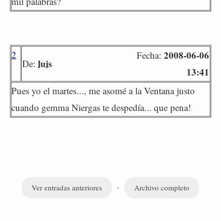
mil palabras?
2
2008-06-06
Fecha:
luis
De:
13:41
Pues yo el martes..., me asomé a la Ventana justo
cuando gemma Niergas te despedía... que pena!
·
Ver entradas anteriores
Archivo completo