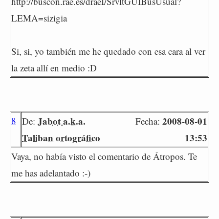
http://buscon.rae.es/draeI/SrvltGUIBusUsual?
LEMA=sizigia
Si, si, yo también me he quedado con esa cara al ver
la zeta allí en medio :D
8
Jabot a.k.a.
2008-08-01
De:
Fecha:
Taliban ortográfico
13:53
Vaya, no había visto el comentario de Átropos. Te
me has adelantado :-)