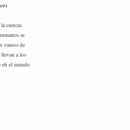
co)
la ciencia
 humanos se
ón vamos de
 llevan a los
ue eh el mundo