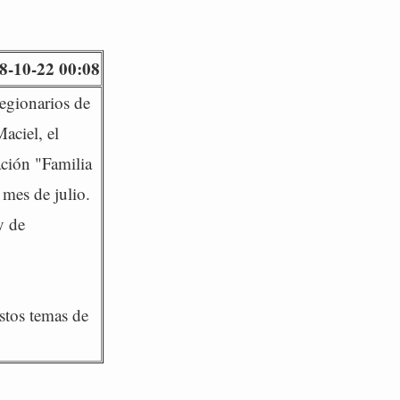
8-10-22 00:08
egionarios de
aciel, el
ación "Familia
mes de julio.
y de
stos temas de