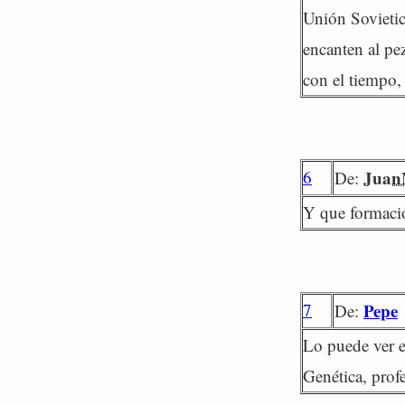
Unión Sovietic
encanten al pe
con el tiempo, 
6
Jua
De:
Y que formación
7
Pepe
De:
Lo puede ver e
Genética, profe