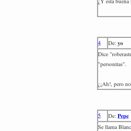
¿Y esta buena m
4
yo
De:
Dice "roberast
"personitas".
¿¡Ah!, pero no
5
Pepe
De:
Se llama Blanc