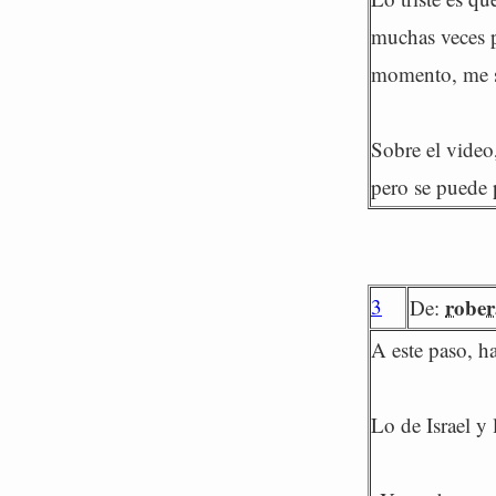
muchas veces p
momento, me se
Sobre el video
pero se puede p
3
rober
De:
A este paso, h
Lo de Israel y 