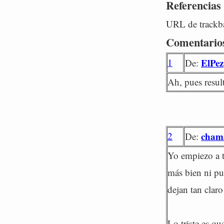
Referencias
URL de trackba
Comentario
1
ElPez
De:
Ah, pues resul
2
cham
De:
Yo empiezo a t
más bien ni pu
dejan tan clar
Lo triste es qu