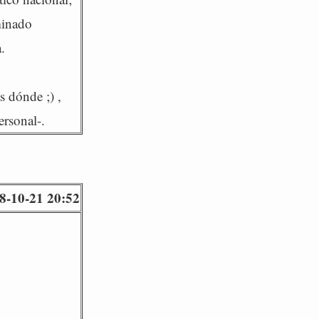
minado
.
s dónde ;) ,
ersonal-.
8-10-21 20:52