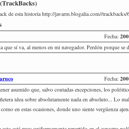
 (TrackBacks)
ck de esta historia http://javarm.blogalia.com//trackbacks
s
200
Fecha:
ta que sí va, al menos en mi navegador. Perdón porque se di
aruco
200
Fecha:
ener asumido que, salvo contadas excepciones, los polóitic
ñetera idea sobre absolutamente nada en absoluto... Lo ma
o como en estas ocasiones, donde uno siente vergüenza ajen
e esto está muy uniformemente repartido en el espectro polí