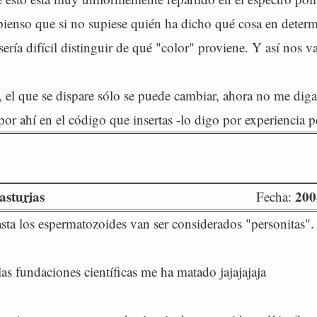
ienso que si no supiese quién ha dicho qué cosa en deter
ría difícil distinguir de qué "color" proviene. Y así nos va
, el que se dispare sólo se puede cambiar, ahora no me diga
or ahí en el código que insertas -lo digo por experiencia p
asturias
200
Fecha:
asta los espermatozoides van ser considerados "personitas".
las fundaciones científicas me ha matado jajajajaja