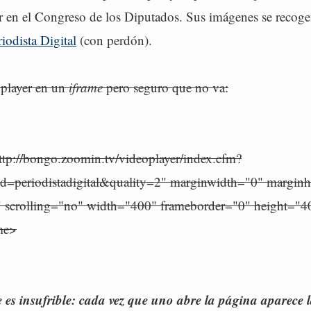
r en el Congreso de los Diputados. Sus imágenes se recog
iodista Digital
(con perdón).
 player en un
iframe
pero seguro que no va:
ttp://bongo.zoomin.tv/videoplayer/index.cfm?
=periodistadigital&quality=2" marginwidth="0" marginh
" scrolling="no" width="400" frameborder="0" height="
me>
e es insufrible: cada vez que uno abre la página aparece l