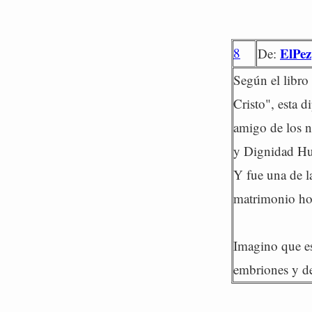
8
ElPez
De:
Según el libro
Cristo", esta 
amigo de los n
y Dignidad Hum
Y fue una de la
matrimonio ho
Imagino que es
embriones y d