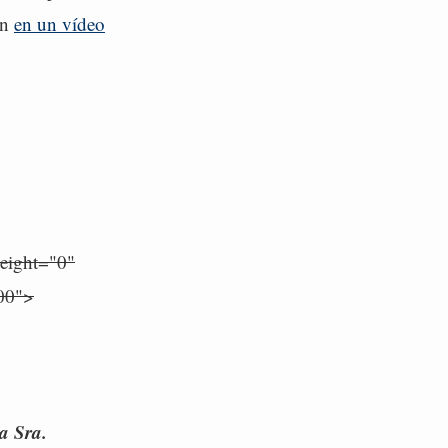
en
en un vídeo
eight="0"
400">
a Sra.