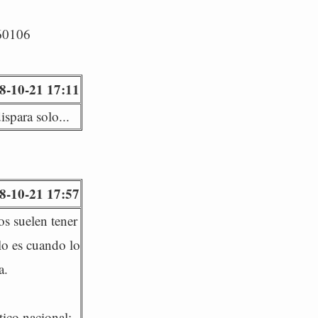
/60106
8-10-21 17:11
spara solo...
8-10-21 17:57
os suelen tener
lo es cuando lo
a.
tico nacional;