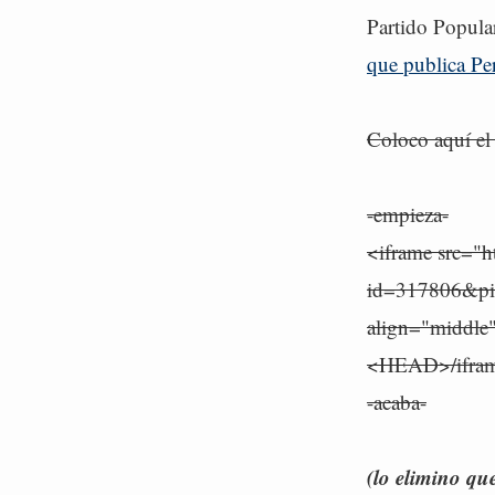
Partido Popula
que publica Per
Coloco aquí el
-empieza-
<iframe src="h
id=317806&pid
align="middle
<HEAD>/ifra
-acaba-
(lo elimino qu