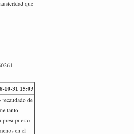
austeridad que
/60261
8-10-31 15:03
ro recaudado de
ene tanto
u presupuesto
 menos en el