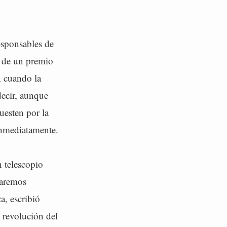
esponsables de
a de un premio
, cuando la
decir, aunque
uesten por la
 inmediatamente.
n telescopio
raremos
a, escribió
y revolución del