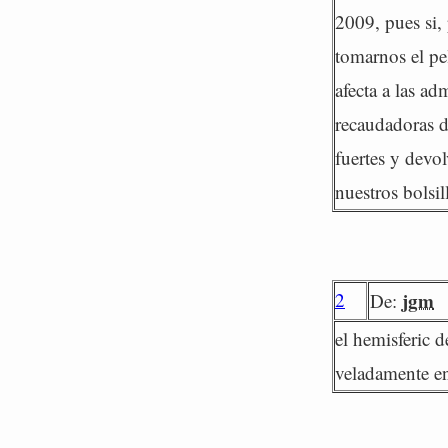
2009, pues si, 
tomarnos el pel
afecta a las ad
recaudadoras d
fuertes y devo
nuestros bolsil
2
jgm
De:
el hemisferic 
veladamente en