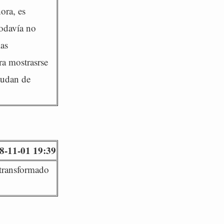
ora, es
todavía no
las
ra mostrasrse
caudan de
8-11-01 19:39
 transformado