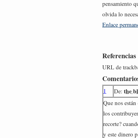
pensamiento qu
olvida lo neces
Enlace perman
Referencias
URL de trackba
Comentario
1
the b
De:
Que nos están 
los contribuyen
recorte? cuand
y este dinero 