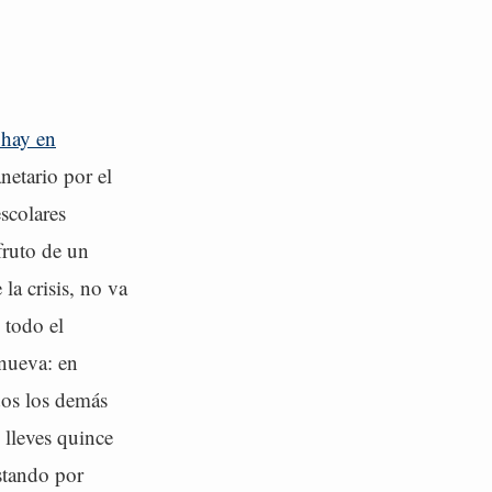
 hay en
netario por el
scolares
fruto de un
la crisis, no va
 todo el
 nueva: en
dos los demás
 lleves quince
stando por