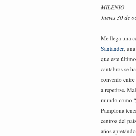
MILENIO
Jueves 30 de o
Me llega una ca
Santander
, una
que este últim
cántabros se ha
convenio entre 
a repetirse. Ma
mundo como “
Pamplona tenem
centros del pa
años apretándo