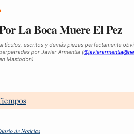
Por La Boca Muere El Pez
artículos, escritos y demás piezas perfectamente obv
perpetradas por Javier Armentia (
@javierarmentia@ne
en Mastodon)
Tiempos
iario de Noticias