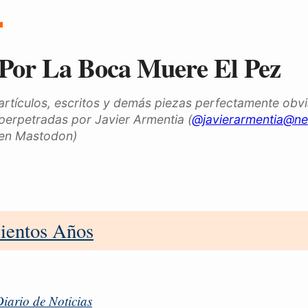
Por La Boca Muere El Pez
artículos, escritos y demás piezas perfectamente obv
perpetradas por Javier Armentia (
@javierarmentia@ne
en Mastodon)
ientos Años
iario de Noticias