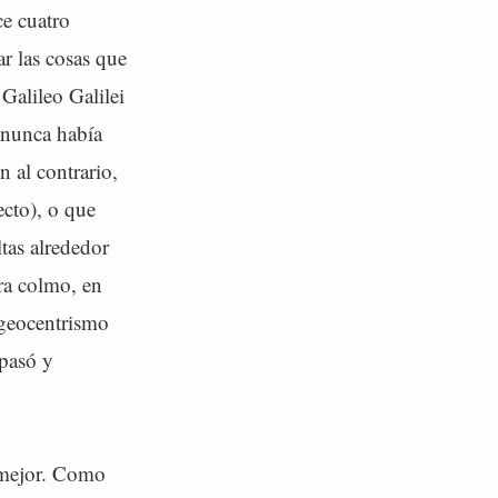
ce cuatro
ar las cosas que
Galileo Galilei
 nunca había
 al contrario,
ecto), o que
tas alrededor
ra colmo, en
 geocentrismo
 pasó y
o mejor. Como