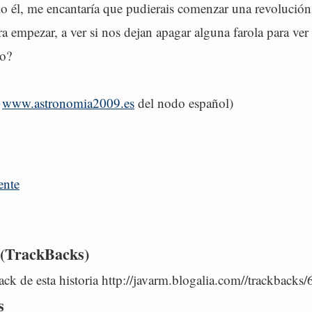
o él, me encantaría que pudierais comenzar una revolución 
ra empezar, a ver si nos dejan apagar alguna farola para ver 
do?
l
www.astronomia2009.es
del nodo español)
ente
 (TrackBacks)
ck de esta historia http://javarm.blogalia.com//trackbacks
s