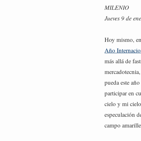
MILENIO
Jueves 9 de en
Hoy mismo, en 
Año Internacio
más allá de fas
mercadotecnia,
pueda este año 
participar en c
cielo y mi ciel
especulación de
campo amarille