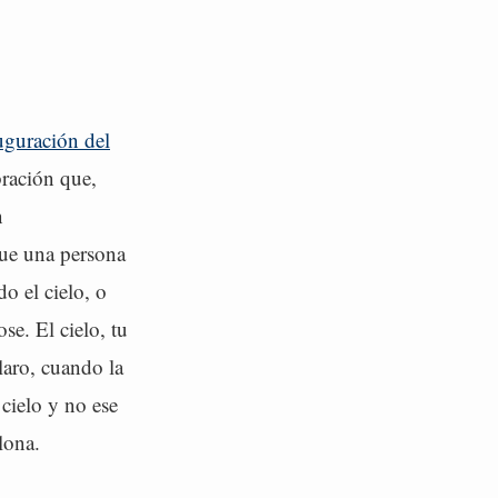
uguración del
bración que,
n
que una persona
o el cielo, o
se. El cielo, tu
laro, cuando la
cielo y no ese
lona.