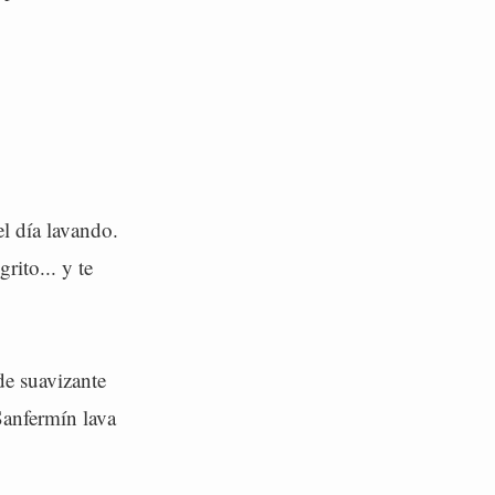
el día lavando.
rito... y te
de suavizante
Sanfermín lava