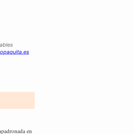
iables
opaquita.es
mpadronada en