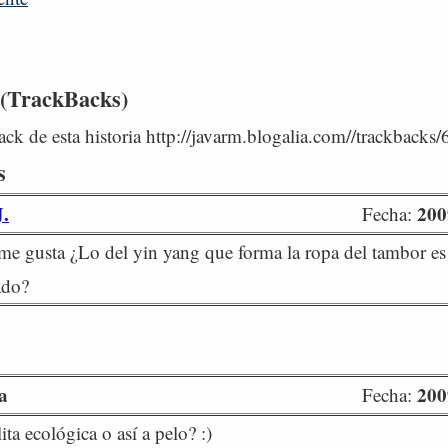
 (TrackBacks)
ck de esta historia http://javarm.blogalia.com//trackbacks
s
.
200
Fecha:
e gusta ¿Lo del yin yang que forma la ropa del tambor es
ado?
a
200
Fecha:
ta ecológica o así a pelo? :)