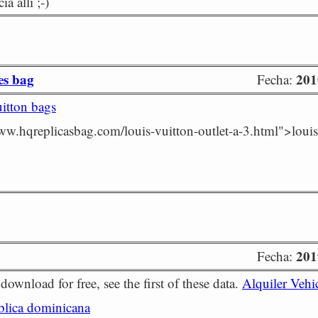
ia allí ;-)
es bag
201
Fecha:
uitton bags
ww.hqreplicasbag.com/louis-vuitton-outlet-a-3.html">louis 
201
Fecha:
ownload for free, see the first of these data.
Alquiler Vehi
blica dominicana