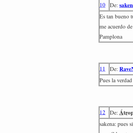
10
sake
De:
Es tan bueno tu
me acuerdo de 
Pamplona
11
Rave
De:
Pues la verdad 
12
Átro
De:
sakena: pues si