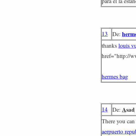
para él la estanc
13
herm
De:
thanks
louis v
href="http://w
hermes bag
14
Asad
De:
There you can d
aerpuerto repu