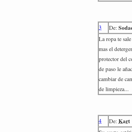
3
Soda
De:
La ropa te sale
mas el deterge
protector del c
de paso le añad
cambiar de cami
de limpieza...
4
Kart
De: