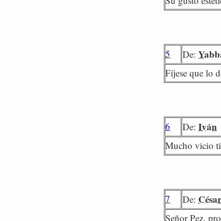
Su gusto estéti
5
Yabb
De:
Fíjese que lo 
6
Iván
De:
Mucho vicio ti
7
Césa
De:
Señor Pez, pro