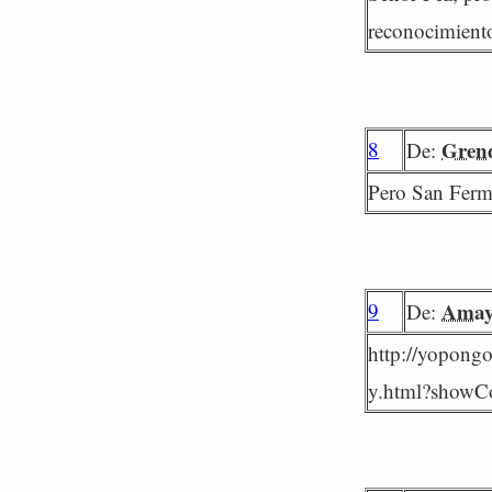
reconocimiento
8
Gren
De:
Pero San Ferm
9
Ama
De:
http://yopongo
y.html?show