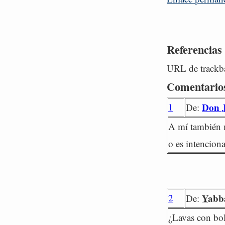
Referencias
URL de trackba
Comentario
1
Don J
De:
A mí también m
o es intencion
2
Yabb
De:
¿Lavas con boli