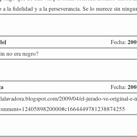
 a la fidelidad y a la perseverancia. Se lo merece sin ning
del
200
Fecha:
in no era negro?
ya
200
Fecha:
lalavadora.blogspot.com/2009/04/el-jurado-ve-original-e-i
Comment=1240589820000#c1664449781238874255