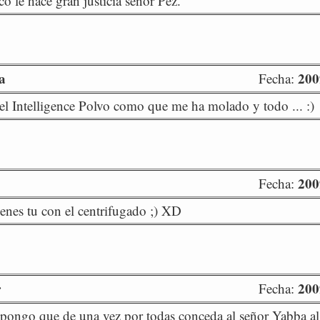
co le hace gran justicia señor Pez.
a
200
Fecha:
del Intelligence Polvo como que me ha molado y todo ... :)
200
Fecha:
enes tu con el centrifugado ;) XD
r
200
Fecha:
pongo que de una vez por todas conceda al señor Yabba al