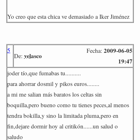
Yo creo que esta chica ve demasiado a Iker Jiménez
5
2009-06-05
Fecha:
velasco
De:
19:47
joder tío,que fumabas tu..........
para ahorrar dosmil y pikos euros........
a mi me salian más baratos los celtas sin
boquilla,pero bueno como tu tienes peces,al menos
tendra bokilla,y sino la limitada pluma,pero en
fin,dejare dormir hoy al critikón......un salud o
saludo