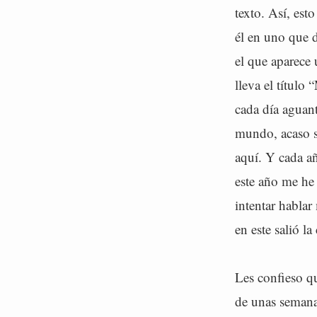
texto. Así, est
él en uno que d
el que aparece 
lleva el título
cada día aguant
mundo, acaso su
aquí. Y cada añ
este año me he
intentar hablar
en este salió l
Les confieso q
de unas semana