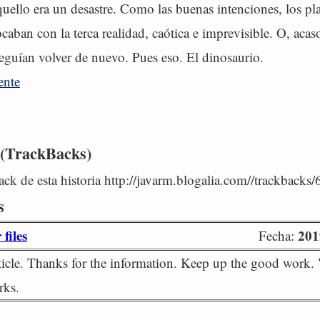
uello era un desastre. Como las buenas intenciones, los pla
caban con la terca realidad, caótica e imprevisible. O, aca
eguían volver de nuevo. Pues eso. El dinosaurio.
ente
 (TrackBacks)
ck de esta historia http://javarm.blogalia.com//trackbacks
s
files
201
Fecha:
cle. Thanks for the information. Keep up the good work. 
rks.