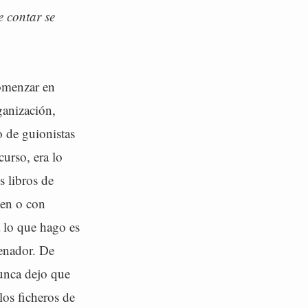
e contar se
comenzar en
ganización,
o de guionistas
curso, era lo
s libros de
zen o con
a lo que hago es
denador. De
unca dejo que
los ficheros de