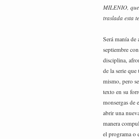
MILENIO, que t
traslada esta 
Será manía de 
septiembre con
disciplina, afr
de la serie que
mismo, pero se
texto en su for
monsergas de eq
abrir una nueva
manera compuls
el programa o e