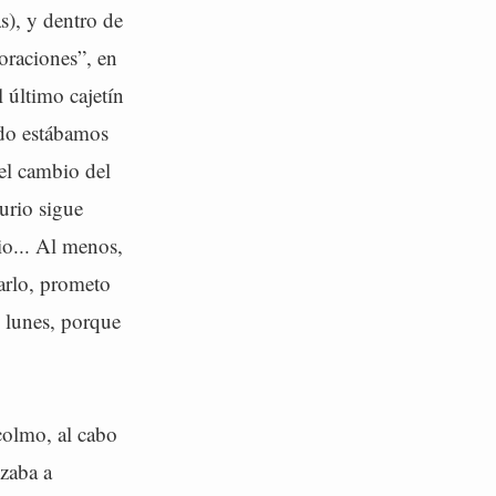
s), y dentro de
oraciones”, en
 último cajetín
ndo estábamos
el cambio del
urio sigue
io... Al menos,
arlo, prometo
o lunes, porque
colmo, al cabo
zaba a