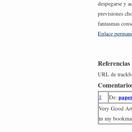
despegarse y aq
previsiones cho
fantasmas cons
Enlace perman
Referencias
URL de trackba
Comentario
1
paper 
De:
Very Good Arti
in my bookma