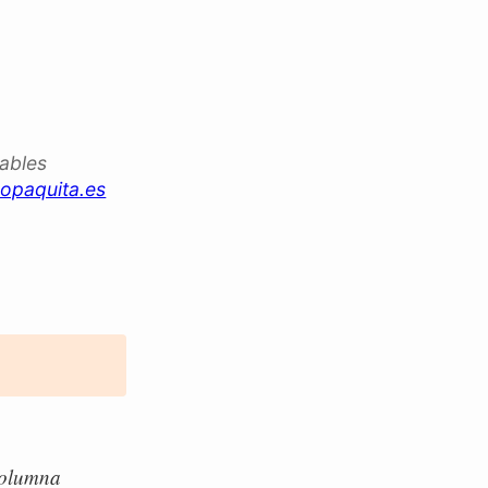
iables
opaquita.es
 columna