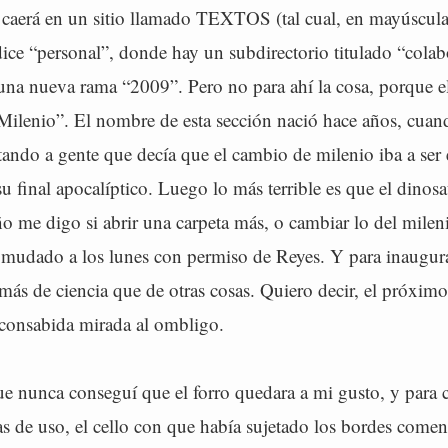
o caerá en un sitio llamado TEXTOS (tal cual, en mayúscula
ice “personal”, donde hay un subdirectorio titulado “colab
una nueva rama “2009”. Pero no para ahí la cosa, porque el
 “Milenio”. El nombre de esta sección nació hace años, cua
ando a gente que decía que el cambio de milenio iba a ser 
 final apocalíptico. Luego lo más terrible es que el dinosa
o me digo si abrir una carpeta más, o cambiar lo del milen
 mudado a los lunes con permiso de Reyes. Y para inaugur
 más de ciencia que de otras cosas. Quiero decir, el próxim
a consabida mirada al ombligo.
ue nunca conseguí que el forro quedara a mi gusto, y para 
s de uso, el cello con que había sujetado los bordes comen