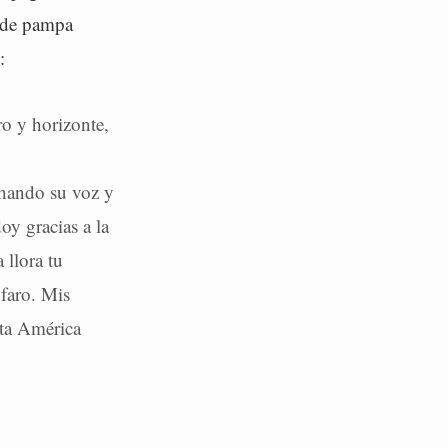
, de pampa
:
o y horizonte,
chando su voz y
oy gracias a la
 llora tu
faro. Mis
sta América