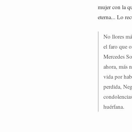
mujer con la q
eterna... Lo re
No llores má
el faro que o
Mercedes Sos
ahora, más n
vida por hab
perdida, Neg
condolencias
huérfana.