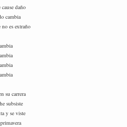
e cause daño
do cambia
 no es extraño
cambia
cambia
cambia
cambia
en su carrera
he subsiste
a y se viste
 primavera