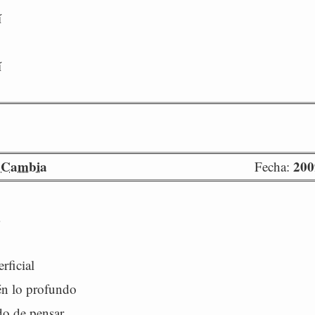
í
­
 Cambia
200
Fecha:
rficial
n lo profundo
o de pensar