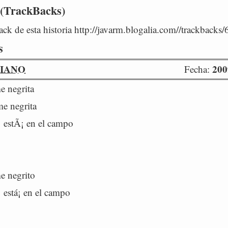
 (TrackBacks)
ck de esta historia http://javarm.blogalia.com//trackbacks
s
IANO
200
Fecha:
 negrita
e negrita
estÃ¡ en el campo
 negrito
está¡ en el campo