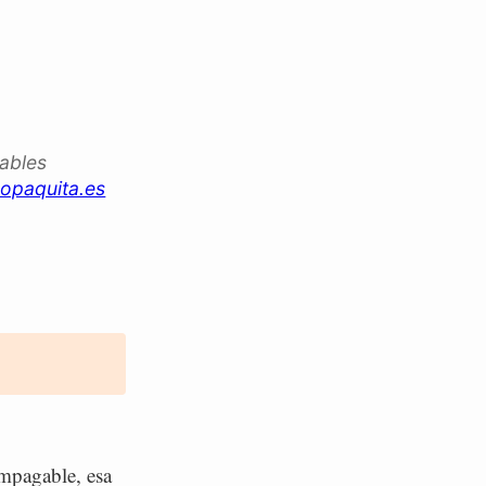
iables
opaquita.es
mpagable, esa