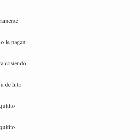
ramente
no le pagan
va cosiendo
a de luto
quitito
quitito