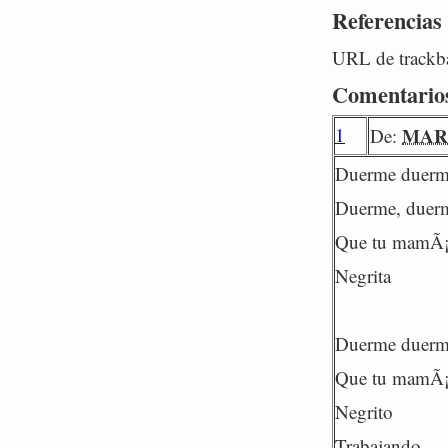
Referencias
URL de trackba
Comentario
1
MAR
De:
Duerme duerme
Duerme, duerm
Que tu mamÃ¡ 
Negrita
Duerme duerme
Que tu mamÃ¡ 
Negrito
Trabajando