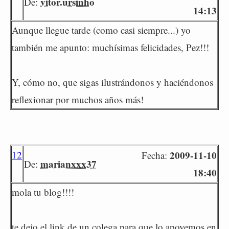
vitor.ursinho
De:
14:13
Aunque llegue tarde (como casi siempre...) yo
también me apunto: muchísimas felicidades, Pez!!!
Y, cómo no, que sigas ilustrándonos y haciéndonos
reflexionar por muchos años más!
12
2009-11-10
Fecha:
marianxxx37
De:
18:40
mola tu blog!!!!
te dejo el link de un colega para que lo apoyemos en