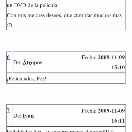
un DVD de la película.
Con mis mejores deseos, que cumplas muchos más
:D
6
2009-11-09
Fecha:
Átropos
De:
15:10
¡Felicidades, Pez!
7
2009-11-09
Fecha:
Iván
De:
16:11
Felicidades Pez, ¡¡y que recuperes el portatil!! ;)