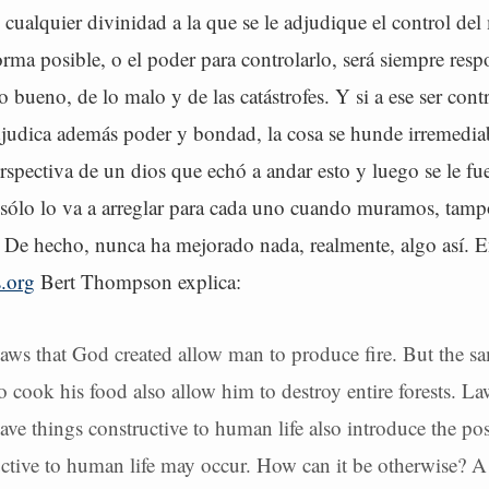
cualquier divinidad a la que se le adjudique el control de
rma posible, o el poder para controlarlo, será siempre resp
o bueno, de lo malo y de las catástrofes. Y si a ese ser cont
adjudica además poder y bondad, la cosa se hunde irremedi
rspectiva de un dios que echó a andar esto y luego se le fu
sólo lo va a arreglar para cada uno cuando muramos, tam
De hecho, nunca ha mejorado nada, realmente, algo así. 
s.org
Bert Thompson explica:
laws that God created allow man to produce fire. But the sa
o cook his food also allow him to destroy entire forests. La
ave things constructive to human life also introduce the poss
uctive to human life may occur. How can it be otherwise? A 