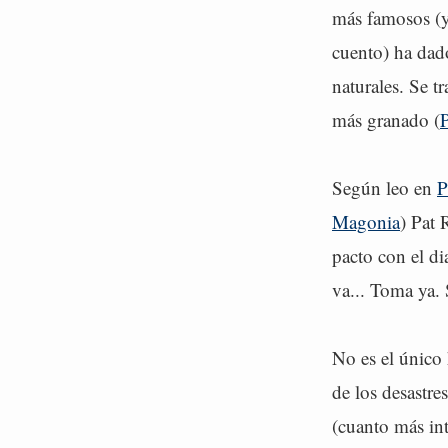
más famosos (y
cuento) ha dado
naturales. Se t
más granado (
P
Según leo en
P
Magonia
) Pat 
pacto con el dia
va... Toma ya.
No es el único 
de los desastre
(cuanto más in