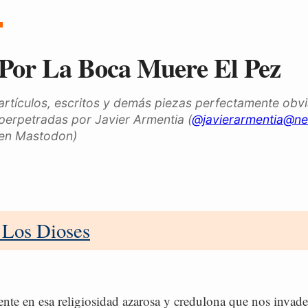
Por La Boca Muere El Pez
artículos, escritos y demás piezas perfectamente obv
perpetradas por Javier Armentia (
@javierarmentia@ne
en Mastodon)
 Los Dioses
nte en esa religiosidad azarosa y credulona que nos invade