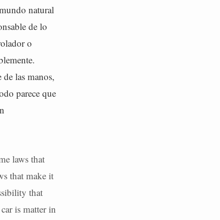
l mundo natural
onsable de lo
rolador o
ablemente.
e de las manos,
podo parece que
En
me laws that
ws that make it
ibility that
car is matter in