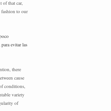
 of that car,
r fashion to our
mpoco
para evitar las
ntion, there
between cause
of conditions,
ntable variety
ularity of