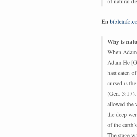
of natural di
En
bibleinfo.
Why is natu
When Adam an
Adam He [God
hast eaten of
cursed is the
(Gen. 3:17).
allowed the 
the deep wer
of the earth
The stage wa