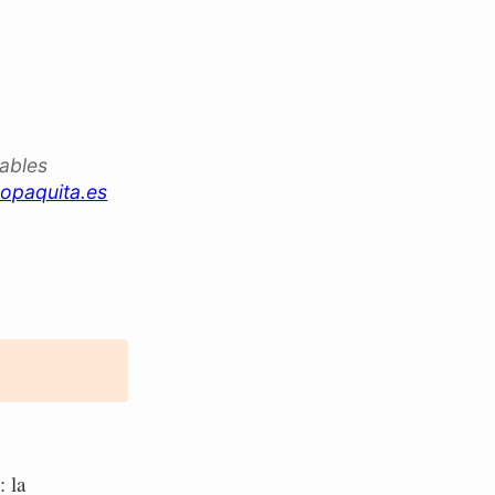
iables
opaquita.es
: la