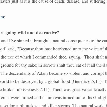
sasters just as it is the cause of death, disease, and suffering.
com
:
re going wild and destructive?
d Eve sinned it brought a natural consequence to the ea
] said, "Because thou hast hearkened unto the voice of t
 the tree of which I commanded thee, saying, `Thou shalt not
 ground for thy sake; in sorrow shalt thou eat of it all the da
 The descendants of Adam became so violent and corrupt 
world to be destroyed by a global flood (Genesis 6:5,11). T
e broken up (Genesis 7:11). There was great volcanic activi
's crust were formed and nature was turned out of its God-gi
s set for earthquakes, and killer storms. The natural world 