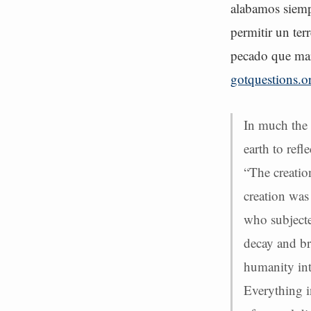
alabamos siemp
permitir un ter
pecado que mar
gotquestions.o
In much the 
earth to ref
“The creatio
creation was 
who subjected
decay and br
humanity int
Everything in