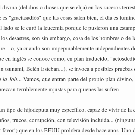
 divina (del dios o dioses que se elija) en los sucesos terre
 es "graciasadiós" que las cosas salen bien, el día es lumin
l lado se le curó la leucemia porque le pusieron una estampi
 los desastres, son sin embargo, cosa de los hombres o de 
re... o, ya cuando son impepinablemente independientes d
e en inglés se conoce como, en plan traducido, "actosdedió
n tsunami, Belén Esteban...), se invoca a posibles pruebas 
à la Job
... Vamos, que entran parte del propio plan divino,
rezcan terriblemente injustas para quienes las sufren.
n tipo de hijodeputa muy específico, capaz de vivir de la 
ños, trucos, corrupción, con televisión incluida... (ningun
 favor!) que en los EEUU prolifera desde hace años. Uno de