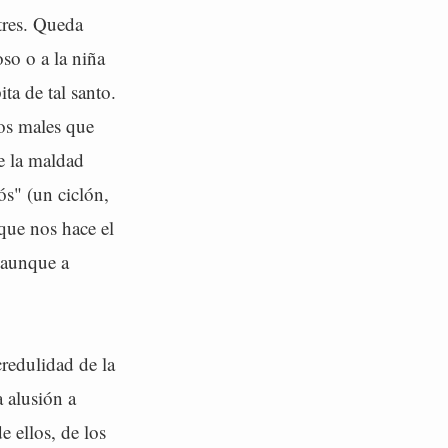
stres. Queda
oso o a la niña
ta de tal santo.
los males que
e la maldad
s" (un ciclón,
que nos hace el
 aunque a
credulidad de la
a alusión a
 ellos, de los