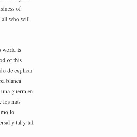
usiness of
o all who will
s world is
od of this
do de explicar
ba blanca
 una guerra en
e los más
cómo lo
sal y tal y tal.