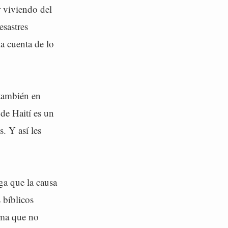
r viviendo del
esastres
ia cuenta de lo
también en
 de Haití es un
s. Y así les
ga que la causa
 bíblicos
rma que no