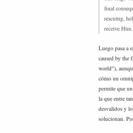
final consequ
rescuing, hel
receive Him.
Luego pasa a ex
caused by the f
world"), aunque
cómo un omnipo
permite que un 
la que entre t
desvalidos y l
solucionan. Por