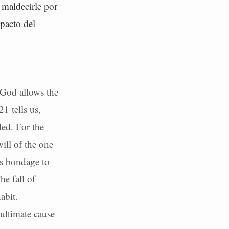
maldecirle por
 pacto del
 God allows the
1 tells us,
led. For the
will of the one
its bondage to
e fall of
abit.
 ultimate cause