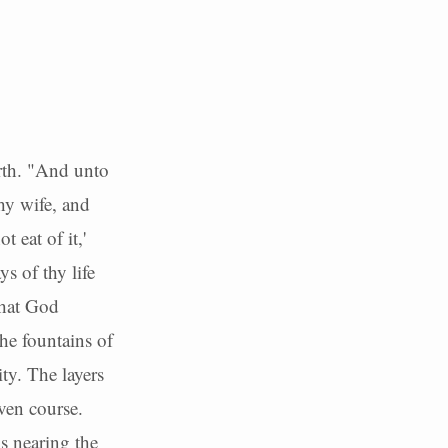
rth. "And unto
hy wife, and
 eat of it,'
ys of thy life
that God
he fountains of
ty. The layers
ven course.
is nearing the