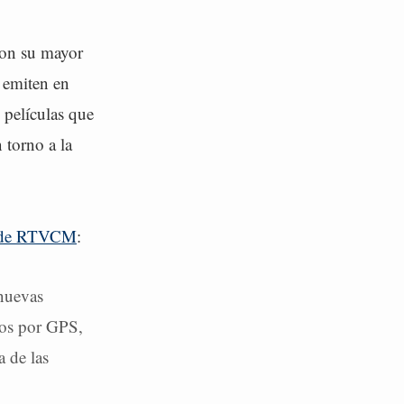
con su mayor
a emiten en
 películas que
 torno a la
 de RTVCM
:
 nuevas
dos por GPS,
a de las