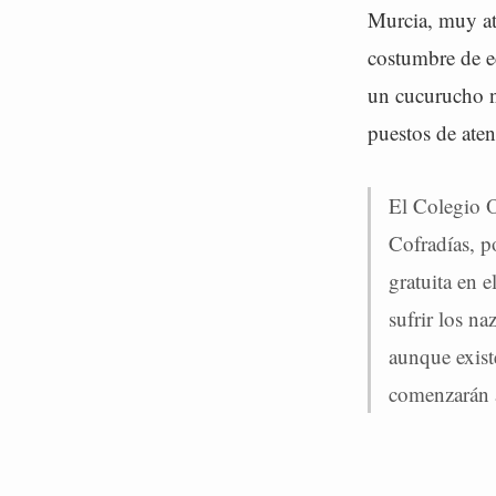
Murcia, muy at
costumbre de e
un cucurucho n
puestos de aten
El Colegio O
Cofradías, p
gratuita en e
sufrir los na
aunque exist
comenzarán a