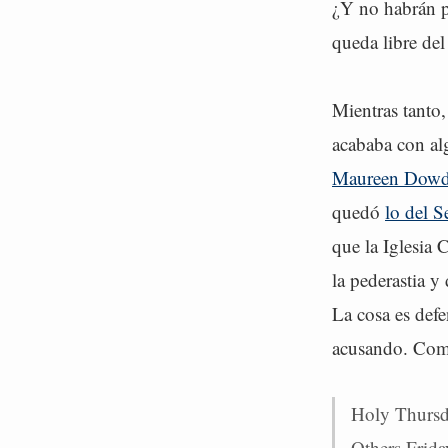
¿Y no habrán p
queda libre de
Mientras tanto,
acababa con al
Maureen Dowd,
quedó
lo del 
que la Iglesia 
la pederastia y
La cosa es def
acusando. Com
Holy Thursd
Others Frida