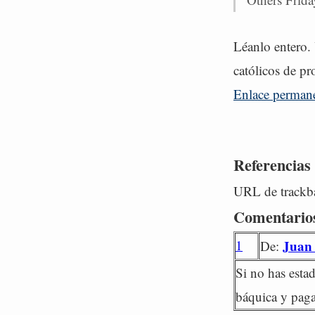
Léanlo entero.
católicos de pr
Enlace perman
Referencias
URL de trackba
Comentario
1
Juan
De:
Si no has esta
báquica y paga