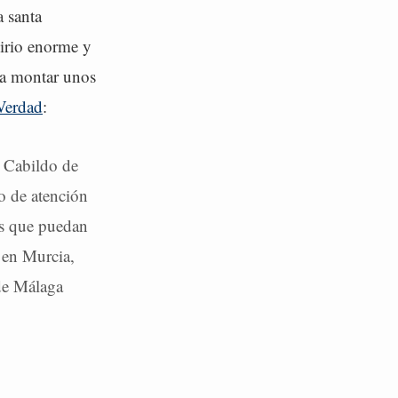
a santa
irio enorme y
 a montar unos
Verdad
:
l Cabildo de
o de atención
ías que puedan
o en Murcia,
 de Málaga