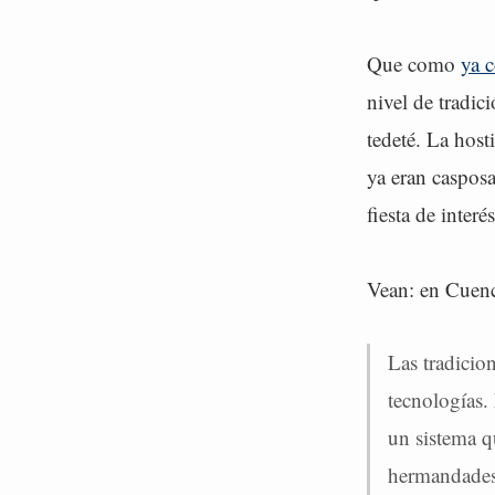
Que como
ya 
nivel de tradic
tedeté. La host
ya eran caspos
fiesta de inter
Vean: en Cuenc
Las tradicio
tecnologías.
un sistema q
hermandades