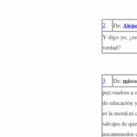
2
Alej
De:
Y digo yo, ¿es
verdad?
3
misca
De:
pez:vuelves a o
de educación y
es la moral,ni 
salvajes de qu
uncantenedor de