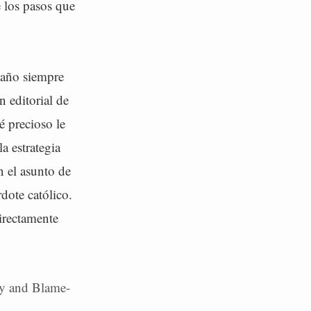
 los pasos que
taño siempre
 editorial de
é precioso le
a estrategia
n el asunto de
dote católico.
irectamente
y and Blame-