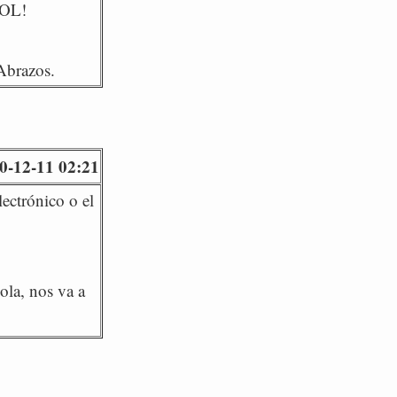
LOL!
Abrazos.
0-12-11 02:21
ectrónico o el
ola, nos va a