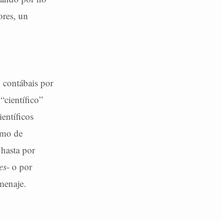
ores, un
o contábais por
“científico”
ientíficos
smo de
 hasta por
es
- o por
menaje.