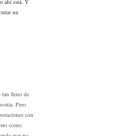
o ahí está. Y
ontar un
 tan lleno de
hostia. Pero
boraciones con
 esto como
rrando por no