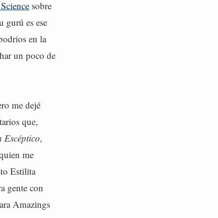
 Science
sobre
u gurú es ese
bodrios en la
echar un poco de
ero me dejé
tarios que,
ta Escéptico
,
y quien me
o Estilita
ra gente con
 para Amazings