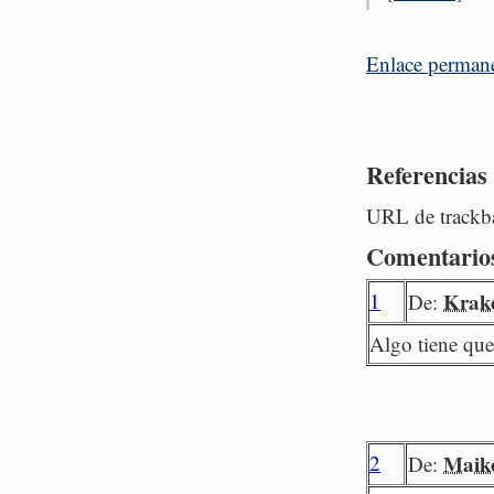
Enlace perman
Referencias
URL de trackba
Comentario
1
Krak
De:
Algo tiene que
2
Maike
De: