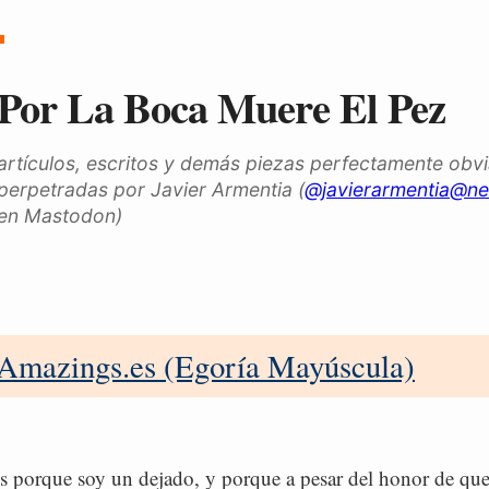
Por La Boca Muere El Pez
artículos, escritos y demás piezas perfectamente obv
perpetradas por Javier Armentia (
@javierarmentia@ne
en Mastodon)
Amazings.es (Egoría Mayúscula)
es porque soy un dejado, y porque a pesar del honor de que