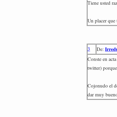
Tiene usted r
Un placer que 
3
Irred
De:
Conste en acta
twitter) porque
Cojonudo el de
dar muy bueno