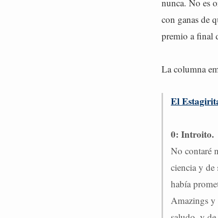
nunca. No es or
con ganas de q
premio a final 
La columna emp
El Estagiri
0: Introito.
No contaré n
ciencia y de
había prome
Amazings y e
saludo, y de