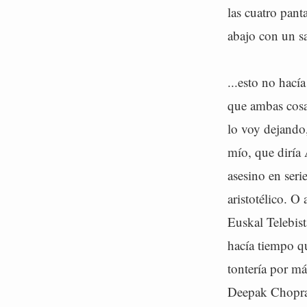
las cuatro pant
abajo con un sa
...esto no hací
que ambas cosas
lo voy dejando,
mío, que diría
asesino en seri
aristotélico. O
Euskal Telebis
hacía tiempo q
tontería por m
Deepak Chopra 