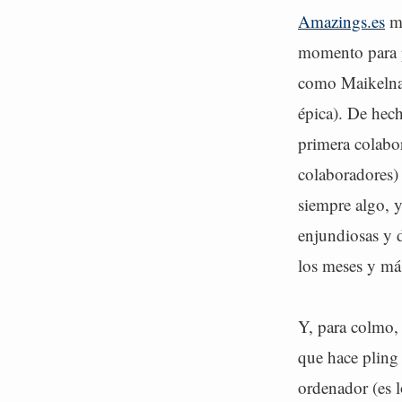
Amazings.es
me
momento para p
como Maikelnai,
épica). De hech
primera colabo
colaboradores) 
siempre algo, 
enjundiosas y d
los meses y más
Y, para colmo,
que hace pling 
ordenador (es l