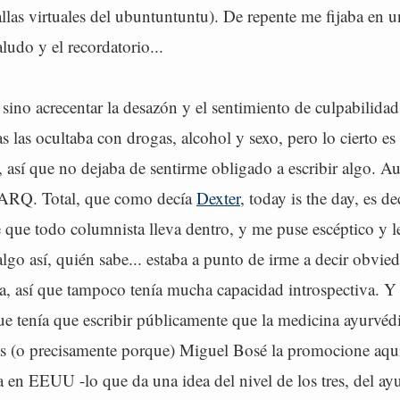
allas virtuales del ubuntuntuntu). De repente me fijaba en u
ludo y el recordatorio...
a sino acrecentar la desazón y el sentimiento de culpabilidad
 las ocultaba con drogas, alcohol y sexo, pero lo cierto es
 así que no dejaba de sentirme obligado a escribir algo. A
 ARQ. Total, que como decía
Dexter
, today is the day, es de
e que todo columnista lleva dentro, y me puse escéptico y 
 algo así, quién sabe... estaba a punto de irme a decir obvied
ta, así que tampoco tenía mucha capacidad introspectiva. Y
ue tenía que escribir públicamente que la medicina ayurvéd
ás (o precisamente porque) Miguel Bosé la promocione aqu
en EEUU -lo que da una idea del nivel de los tres, del ay