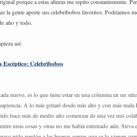
iginal porque a estas alturas me repito constantemente. Per
ue la gente aporte sus celebribobos favoritos. Podríamos m
de año y todo.
ieza así:
ta Escéptico: Celebribobos
ada nuevo, es lo que tiene estar en una columna en un sitio
 sapiencia. A lo más gritaré desde más alto y con más mala 
tido hace más de medio año comenzar de una vez mis cola
ntre unas cosas y otras no me había estrenado aún. Sirva
 paso pido perdón a las buenas gentes que se lo vienen cu