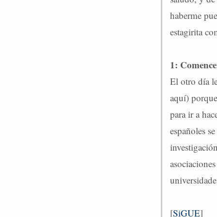
haberme pues
estagirita c
1: Comence
El otro día l
aquí) porque
para ir a hac
españoles se
investigació
asociaciones
universidade
[
SiGUE
]