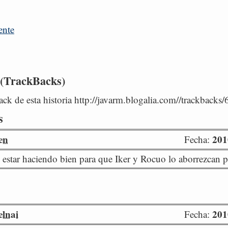
ente
 (TrackBacks)
ck de esta historia http://javarm.blogalia.com//trackbacks
s
en
201
Fecha:
 estar haciendo bien para que Iker y Rocuo lo aborrezcan p
lnai
201
Fecha: