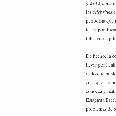
y de Chopra, q
las
celebrities
q
periodista que 
tele y pontific
bilis en esa p
De hecho, la c
llevar por la al
dado que hablo
cosa que tampoc
conozca ya sabr
Estagirita Esc
problemas de re