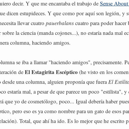
uiero decir. Y que me encantaba el trabajo de
Sense About
ue dicen estupideces. Y que como por aquí son legión, y s
necesita llevar cuatro
pauerbalans
cuatro para poder hacer 
ar sobre la ciencia (manda cojones...), no estaría nada mal 
rimera columna, haciendo amigos.
olumna se iba a llamar "haciendo amigos", precisamente. P
El Estagirita Escéptico
iteración de
(he visto en los comen
 desde una columna, alguien proponía que fuera
El Estili
o estaría mal, a pesar de que parece un poco "estilista", 
á que yo de cosmetólogo, poco... Igual debería haber puest
éptico, pero eso es ya como nombre para un gato de esos pa
lación). Total, que ahí ha ido. Es lo mejor que he escrito