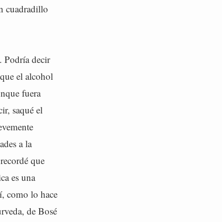
n cuadradillo
. Podría decir
 que el alcohol
unque fuera
cir, saqué el
levemente
ades a la
 recordé que
ica es una
í, como lo hace
urveda, de Bosé