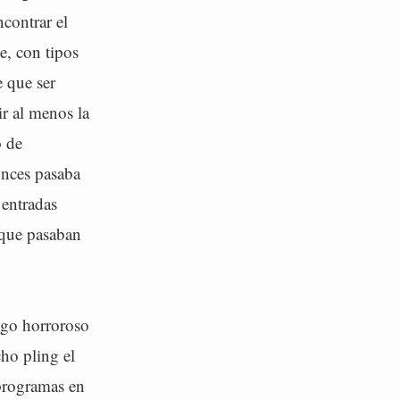
contrar el
, con tipos
e que ser
ir al menos la
o de
onces pasaba
 entradas
 que pasaban
lgo horroroso
ho pling el
 programas en