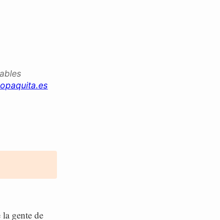
iables
opaquita.es
 la gente de