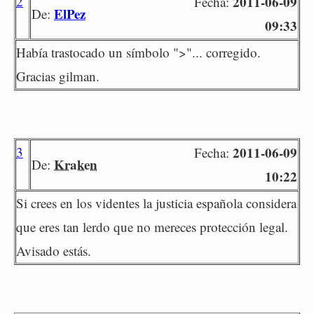
2
2011-06-09
Fecha:
ElPez
De:
09:33
Había trastocado un símbolo ">"... corregido.
Gracias gilman.
3
2011-06-09
Fecha:
Kraken
De:
10:22
Si crees en los videntes la justicia española considera
que eres tan lerdo que no mereces protección legal.
Avisado estás.