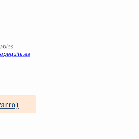
iables
opaquita.es
arra)