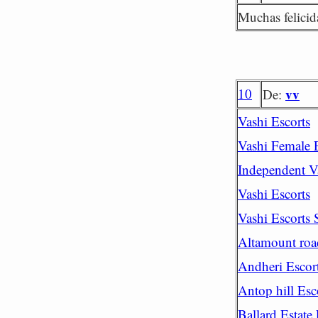
Muchas felicid
10
vv
De:
Vashi Escorts
Vashi Female 
Independent V
Vashi Escorts
Vashi Escorts 
Altamount roa
Andheri Escor
Antop hill Esc
Ballard Estate 