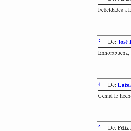
Felicidades a 
3
José 
De:
Enhorabuena, 
4
Luisa
De:
Genial lo hecho
5
Félix
De: