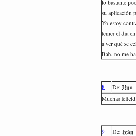
lo bastante po
su aplicación p
Yo estoy contr
temer el día en
a ver qué se c
Bah, no me hag
8
Uno
De:
Muchas felicid
9
Iván
De: