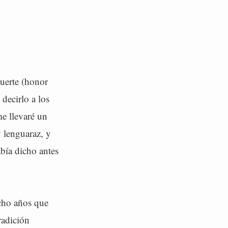
suerte (honor
decirlo a los
me llevaré un
y lenguaraz, y
abía dicho antes
ocho años que
radición