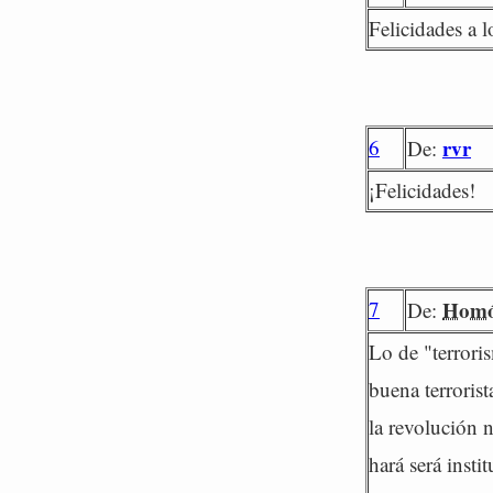
Felicidades a l
6
rvr
De:
¡Felicidades!
7
Homóf
De:
Lo de "terrori
buena terrorist
la revolución n
hará será insti