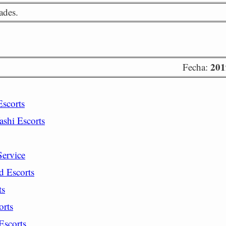
ades.
201
Fecha:
Escorts
ashi Escorts
Service
d Escorts
ts
orts
Escorts