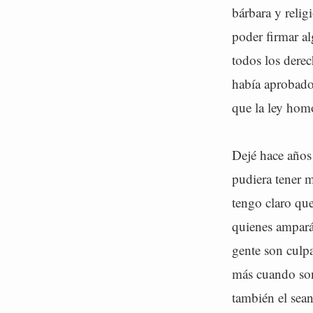
bárbara y relig
poder firmar al
todos los derec
había aprobado 
que la ley hom
Dejé hace años
pudiera tener 
tengo claro qu
quienes ampará
gente son culpa
más cuando son 
también el sean