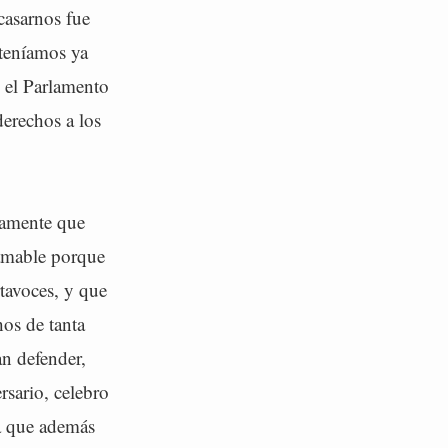
casarnos fue
 teníamos ya
e el Parlamento
derechos a los
vamente que
 amable porque
tavoces, y que
os de tanta
an defender,
rsario, celebro
ía que además