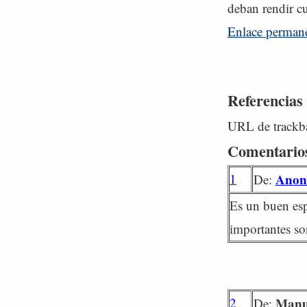
deban rendir cu
Enlace perman
Referencias
URL de trackba
Comentario
1
Anon
De:
Es un buen esp
importantes son
2
Manu
De: