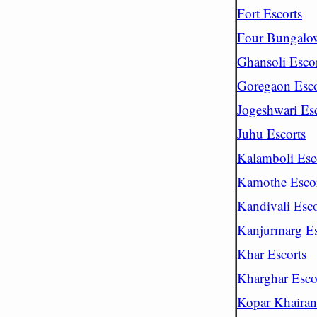
Fort Escorts
Four Bungalow
Ghansoli Escor
Goregaon Esco
Jogeshwari Esc
Juhu Escorts
Kalamboli Esc
Kamothe Escor
Kandivali Esco
Kanjurmarg Es
Khar Escorts
Kharghar Esco
Kopar Khairan