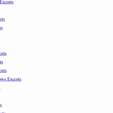
Escorts
rts
ts
orts
ts
orts
ws Escorts
s
s