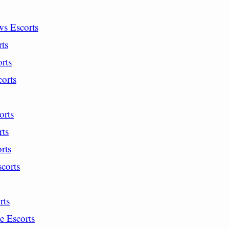
s Escorts
ts
rts
orts
orts
ts
rts
corts
rts
e Escorts