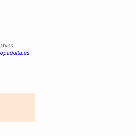
iables
opaquita.es