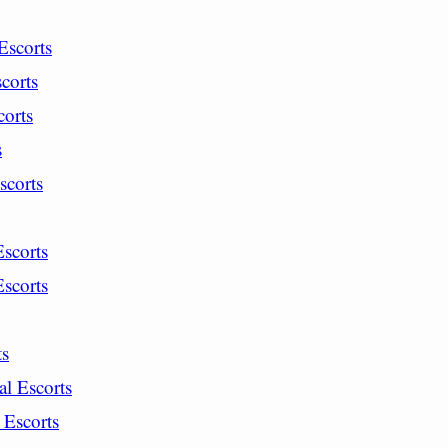
scorts
corts
orts
s
scorts
scorts
scorts
ts
l Escorts
 Escorts