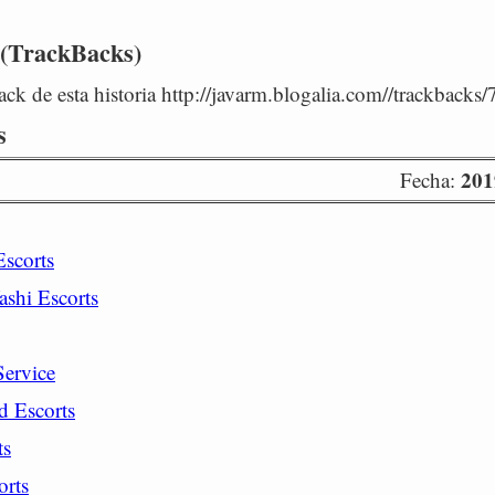
 (TrackBacks)
ck de esta historia http://javarm.blogalia.com//trackbacks
s
201
Fecha:
Escorts
ashi Escorts
Service
d Escorts
ts
orts