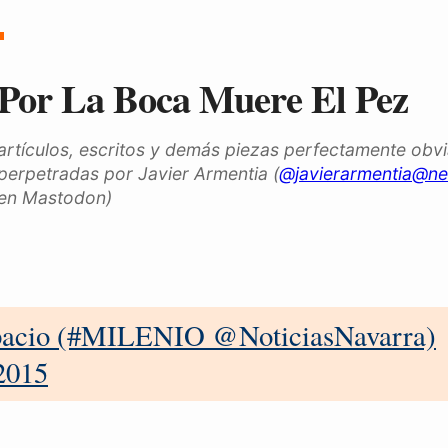
Por La Boca Muere El Pez
artículos, escritos y demás piezas perfectamente obv
perpetradas por Javier Armentia (
@javierarmentia@ne
en Mastodon)
pacio (#MILENIO @NoticiasNavarra)
015