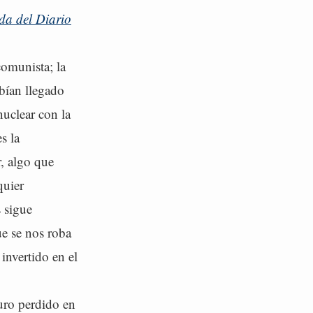
da del Diario
comunista; la
abían llegado
nuclear con la
s la
r, algo que
quier
 sigue
ue se nos roba
 invertido en el
uro perdido en