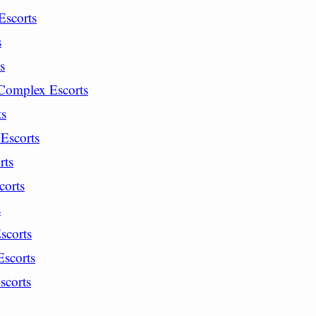
Escorts
s
s
Complex Escorts
ts
Escorts
rts
corts
s
scorts
Escorts
scorts