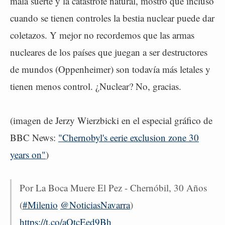
mala suerte y la catástrofe natural, mostró que incluso
cuando se tienen controles la bestia nuclear puede dar
coletazos. Y mejor no recordemos que las armas
nucleares de los países que juegan a ser destructores
de mundos (Oppenheimer) son todavía más letales y
tienen menos control. ¿Nuclear? No, gracias.
(imagen de Jerzy Wierzbicki en el especial gráfico de
BBC News:
"Chernobyl's eerie exclusion zone 30
years on"
)
Por La Boca Muere El Pez - Chernóbil, 30 Años
(
#Milenio
@NoticiasNavarra
)
https://t.co/aOtcEed9Bh