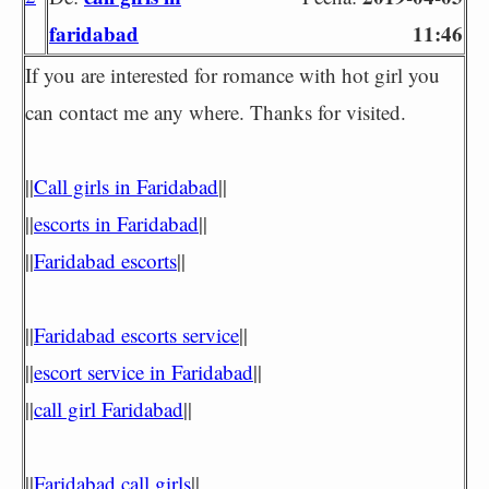
faridabad
11:46
If you are interested for romance with hot girl you
can contact me any where. Thanks for visited.
||
Call girls in Faridabad
||
||
escorts in Faridabad
||
||
Faridabad escorts
||
||
Faridabad escorts service
||
||
escort service in Faridabad
||
||
call girl Faridabad
||
||
Faridabad call girls
||