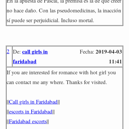
En la apuesta de Pascal, la premisa es la de que creer
no hace daño. Con las pseudomedicinas, la inacción
sí puede ser perjuidicial. Incluso mortal.
2
call girls in
2019-04-03
De:
Fecha:
faridabad
11:41
If you are interested for romance with hot girl you
can contact me any where. Thanks for visited.
||
Call girls in Faridabad
||
||
escorts in Faridabad
||
||
Faridabad escorts
||