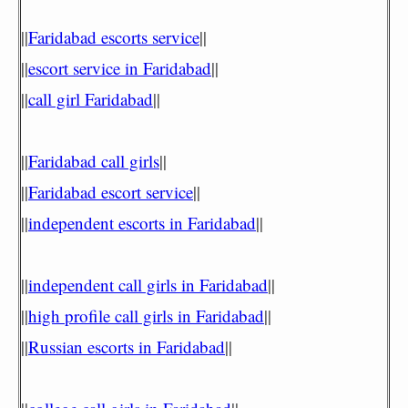
||
Faridabad escorts service
||
||
escort service in Faridabad
||
||
call girl Faridabad
||
||
Faridabad call girls
||
||
Faridabad escort service
||
||
independent escorts in Faridabad
||
||
independent call girls in Faridabad
||
||
high profile call girls in Faridabad
||
||
Russian escorts in Faridabad
||