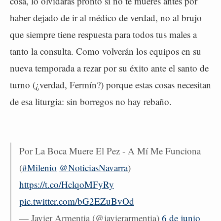
cosa, lo olvidarás pronto si no te mueres antes por
haber dejado de ir al médico de verdad, no al brujo
que siempre tiene respuesta para todos tus males a
tanto la consulta. Como volverán los equipos en su
nueva temporada a rezar por su éxito ante el santo de
turno (¿verdad, Fermín?) porque estas cosas necesitan
de esa liturgia: sin borregos no hay rebaño.
Por La Boca Muere El Pez - A Mí Me Funciona
(
#Milenio
@NoticiasNavarra
)
https://t.co/HclqoMFyRy
pic.twitter.com/bG2EZuBvOd
— Javier Armentia (@javierarmentia)
6 de junio