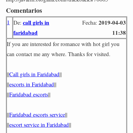
Comentarios
1
call girls in
2019-04-03
De:
Fecha:
faridabad
11:38
If you are interested for romance with hot girl you
can contact me any where. Thanks for visited.
||
Call girls in Faridabad
||
||
escorts in Faridabad
||
||
Faridabad escorts
||
||
Faridabad escorts service
||
||
escort service in Faridabad
||