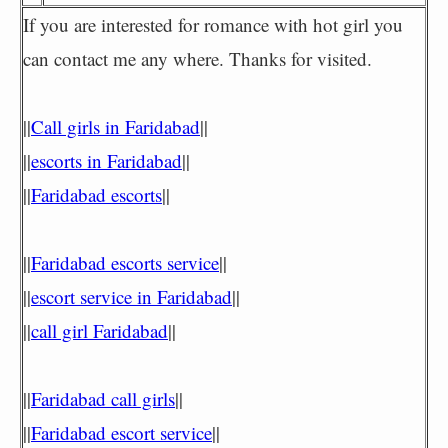
If you are interested for romance with hot girl you
can contact me any where. Thanks for visited.
||
Call girls in Faridabad
||
||
escorts in Faridabad
||
||
Faridabad escorts
||
||
Faridabad escorts service
||
||
escort service in Faridabad
||
||
call girl Faridabad
||
||
Faridabad call girls
||
||
Faridabad escort service
||