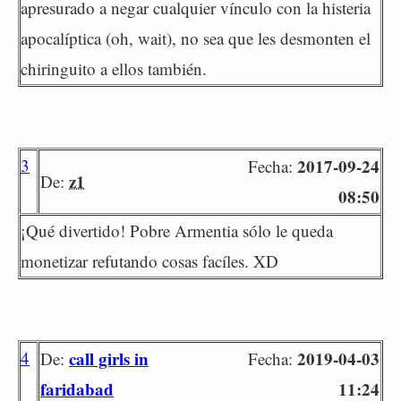
apresurado a negar cualquier vínculo con la histeria
apocalíptica (oh, wait), no sea que les desmonten el
chiringuito a ellos también.
3
2017-09-24
Fecha:
z1
De:
08:50
¡Qué divertido! Pobre Armentia sólo le queda
monetizar refutando cosas facíles. XD
4
call girls in
2019-04-03
De:
Fecha:
faridabad
11:24