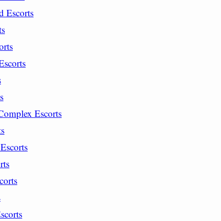
d Escorts
ts
orts
Escorts
s
s
Complex Escorts
ts
Escorts
rts
corts
s
scorts