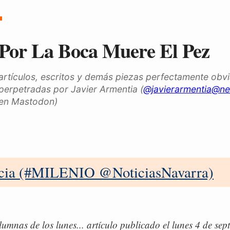
Por La Boca Muere El Pez
artículos, escritos y demás piezas perfectamente obv
perpetradas por Javier Armentia (
@javierarmentia@ne
en Mastodon)
icia (#MILENIO @NoticiasNavarra)
lumnas de los lunes... artículo publicado el lunes 4 de sep