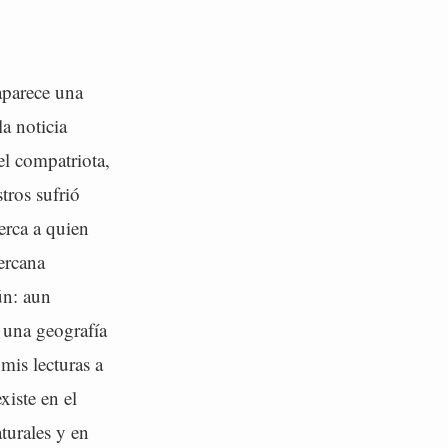
aparece una
a noticia
el compatriota,
tros sufrió
erca a quien
cercana
ún: aun
, una geografía
mis lecturas a
xiste en el
turales y en