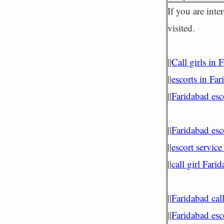
If you are int
visited.
||
Call girls in 
||
escorts in Fa
||
Faridabad esc
||
Faridabad esc
||
escort service
||
call girl Fari
||
Faridabad call
||
Faridabad esc