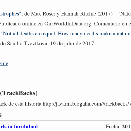
astrophes"
, de Max Roser y Hannah Ritchie (2017) – ‘Natu
 Publicado online en OurWorldInData.org. Comentario en e
:
"Not all deaths are equal: How many deaths make a natural
 de Sandra Tzevtkova, 19 de julio de 2017.
ente
 (TrackBacks)
ck de esta historia http://javarm.blogalia.com//trackbacks
s
irls in faridabad
201
Fecha: