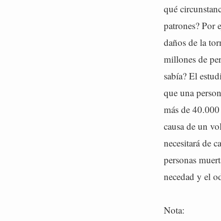
qué circunstanc
patrones? Por e
daños de la to
millones de pe
sabía? El estu
que una person
más de 40.000 
causa de un vo
necesitará de c
personas muert
necedad y el o
Nota: