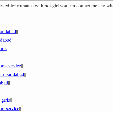
erested for romance with hot girl you can contact me any wh
Faridabad
||
ridabad
||
orts
||
orts service
||
 in Faridabad
||
dabad
||
 girls
||
ort service
||