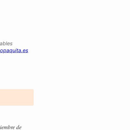
iables
opaquita.es
tiembre de