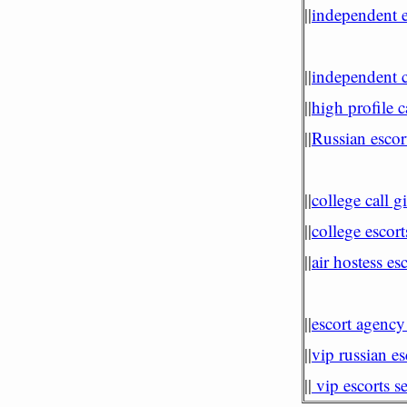
||
independent e
||
independent c
||
high profile c
||
Russian escor
||
college call g
||
college escort
||
air hostess es
||
escort agency
||
vip russian es
||
vip escorts se