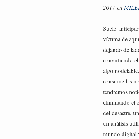
2017 en
MILEN
Suelo anticipar
víctima de aqu
dejando de lado
convirtiendo el
algo noticiable
consume las not
tendremos noti
eliminando el e
del desastre, u
un análisis uti
mundo digital y