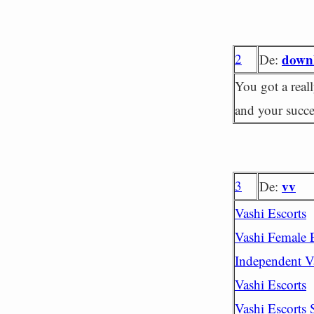
2
down
De:
You got a real
and your succe
3
vv
De:
Vashi Escorts
Vashi Female 
Independent V
Vashi Escorts
Vashi Escorts 