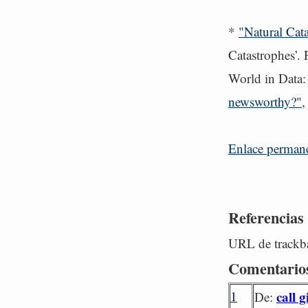
*
"Natural Cat
Catastrophes’.
World in Data
newsworthy?"
,
Enlace perman
Referencias
URL de trackba
Comentario
1
call g
De: