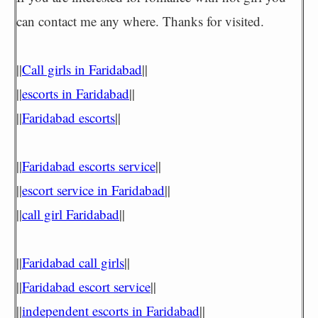
can contact me any where. Thanks for visited.
||
Call girls in Faridabad
||
||
escorts in Faridabad
||
||
Faridabad escorts
||
||
Faridabad escorts service
||
||
escort service in Faridabad
||
||
call girl Faridabad
||
||
Faridabad call girls
||
||
Faridabad escort service
||
||
independent escorts in Faridabad
||