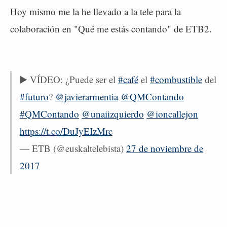
Hoy mismo me la he llevado a la tele para la
colaboración en "Qué me estás contando" de ETB2.
▶️ VÍDEO: ¿Puede ser el
#café
el
#combustible
del
#futuro
?
@javierarmentia
@QMContando
#QMContando
@unaiizquierdo
@ioncallejon
https://t.co/DuJyEIzMrc
— ETB (@euskaltelebista)
27 de noviembre de
2017